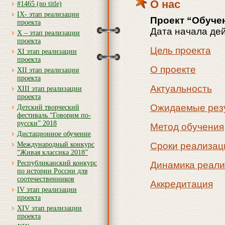
О нас
#1465 (no title)
IX- этап реализации
Проект “Обучен
проекта
Дата начала дей
X – этап реализации
проекта
Цель проекта
XI этап реализации
проекта
О проекте
XII этап реализации
проекта
Актуальность
XIII этап реализации
проекта
Ожидаемые рез
Детский творческий
фестиваль “Говорим по-
русски” 2018
Метод обучения
Дистационное обучение
Международный конкурс
Сроки реализац
“Живая классика 2018”
Республиканский конкурс
Динамика реали
по истории России для
соотечественников
Аккредитация
IV этап реализации
проекта
XIV этап реализации
проекта