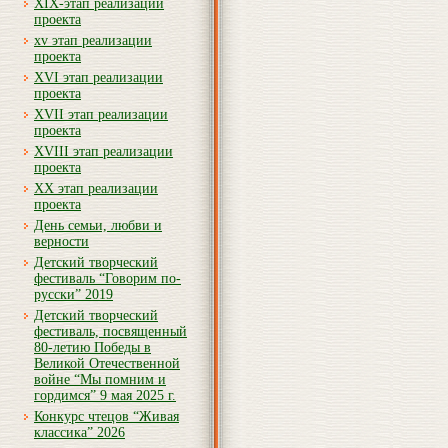
XIX-этап реализации
проекта
xv этап реализации
проекта
XVI этап реализации
проекта
XVII этап реализации
проекта
XVIII этап реализации
проекта
XX этап реализации
проекта
День семьи, любви и
верности
Детский творческий
фестиваль “Говорим по-
русски” 2019
Детский творческий
фестиваль, посвященный
80-летию Победы в
Великой Отечественной
войне “Мы помним и
гордимся” 9 мая 2025 г.
Конкурс чтецов “Живая
классика” 2026