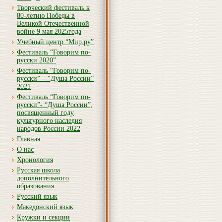
Творческий фестиваль к
80-летию Победы в
Великой Отечественной
войне 9 мая 2025года
Учебный центр “Мир.ру”
Фестиваль “Говорим по-
русски 2020”
Фестиваль “Говорим по-
русски” – “Душа России”
2021
Фестиваль “Говорим по-
русски”- “Душа России”,
посвященный году
культурного наследия
народов России 2022
Главная
О нас
Хронология
Русская школа
дополнительного
образования
Русский язык
Македонский язык
Кружки и секции