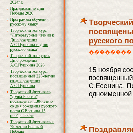
2024г.г.
Празднование Дня
Победы 2026
Программы обучения
Творческий
русскому языку
посвященый
Творческий конкурс
“Литературные чтения к
русского по
Дню рождения
А.С.Пушкина и Дню
русского языка”
�������� 26th,
Творческий конкурс к
Дню рождения
А.С.Пушкина 2026
15 ноября со
Творческий конкурс,
посвященный 225-летию
посвященный 
со дня рождения
С.Есенина. П
А.С.Пушкина
Творческий фестиваль
одноименной 
“Душа России”,
посвященый 130-летию
со дня рождения русского
поэта С.Есенина 15
ноября 2025г
Творческий фестиваль к
75-летию Великой
Поздравляе
Победы