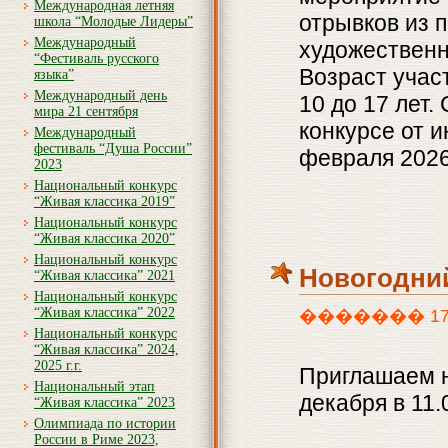
Международная летняя
отрывков из 
школа “Молодые Лидеры”
Международный
художественн
“Фестиваль русского
Возраст учас
языка”
Международный день
10 до 17 лет.
мира 21 сентября
конкурсе от и
Международный
фестиваль “Душа России”
февраля 2026
2023
Национальный конкурс
“Живая классика 2019”
Национальный конкурс
“Живая классика 2020”
Национальный конкурс
Новогодний
“Живая классика” 2021
Национальный конкурс
“Живая классика” 2022
������� 17th, 
Национальный конкурс
“Живая классика” 2024,
2025 г.г.
Приглашаем н
Национальный этап
декабря в 11.
“Живая классика” 2023
Олимпиада по истории
России в Риме 2023,