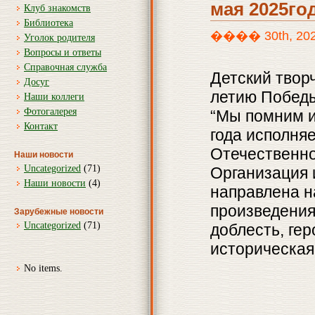
мая 2025го
Клуб знакомств
Библиотека
���� 30th, 2025
Уголок родителя
Вопросы и ответы
Справочная служба
Детский твор
Досуг
летию Победы
Наши коллеги
Фотогалерея
“Мы помним и 
Контакт
года исполня
Отечественно
Наши новости
Uncategorized
(71)
Организация 
Наши новости
(4)
направлена н
произведени
Зарубежные новости
Uncategorized
(71)
доблесть, ге
историческая
No items.