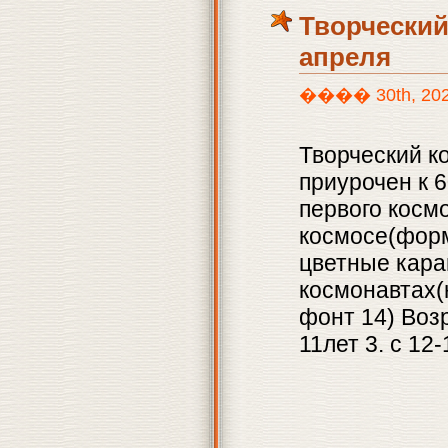
Творческий
апреля
���� 30th, 2025
Творческий к
приурочен к 
первого косм
космосе(форм
цветные кара
космонавтах(
фонт 14) Возр
11лет 3. с 12