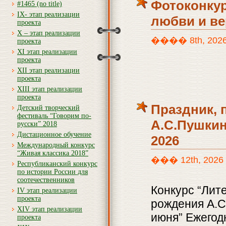
Фотоконкур
#1465 (no title)
IX- этап реализации
любви и ве
проекта
X – этап реализации
���� 8th, 2026 |
проекта
XI этап реализации
проекта
XII этап реализации
проекта
XIII этап реализации
проекта
Праздник,
Детский творческий
фестиваль “Говорим по-
А.С.Пушкин
русски” 2018
Дистационное обучение
2026
Международный конкурс
“Живая классика 2018”
��� 12th, 2026 |
Республиканский конкурс
по истории России для
соотечественников
Конкурс “Лит
IV этап реализации
проекта
рождения А.С
XIV этап реализации
июня” Ежегод
проекта