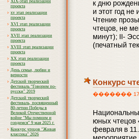
XIX-этап реализации
к дню рожден
проекта
и этот год не
xv этап реализации
проекта
Чтение прозы
XVI этап реализации
чтецов, не м
проекта
минут); II- Э
XVII этап реализации
проекта
(печатный тек
XVIII этап реализации
проекта
XX этап реализации
проекта
День семьи, любви и
верности
Конкурс чт
Детский творческий
фестиваль “Говорим по-
русски” 2019
������� 17th, 
Детский творческий
фестиваль, посвященный
80-летию Победы в
Национальный
Великой Отечественной
войне “Мы помним и
юных чтецов 
гордимся” 9 мая 2025 г.
февраля в 11
Конкурс чтецов “Живая
классика” 2026
мероприятие 