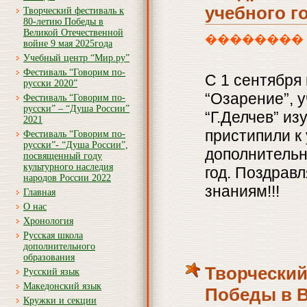
учебного г
Творческий фестиваль к
80-летию Победы в
Великой Отечественной
�������� 8th, 
войне 9 мая 2025года
Учебный центр “Мир.ру”
Фестиваль “Говорим по-
С 1 сентября
русски 2020”
“Озарение”, 
Фестиваль “Говорим по-
русски” – “Душа России”
“Г.Делчев” и
2021
пристипили к 
Фестиваль “Говорим по-
русски”- “Душа России”,
дополнительн
посвященный году
культурного наследия
год. Поздравл
народов России 2022
знаниям!!!
Главная
О нас
Хронология
Русская школа
дополнительного
образования
Творческий
Русский язык
Македонский язык
Победы в В
Кружки и секции