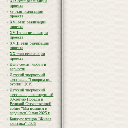
XIX-этап реализации
проекта
xv этап реализации
проекта
XVI этап реализации
проекта
XVII этап реализации
проекта
XVIII этап реализации
проекта
XX этап реализации
проекта
День семьи, любви и
верности
Детский творческий
фестиваль “Говорим по-
русски” 2019
Детский творческий
фестиваль, посвященный
80-летию Победы в
Великой Отечественной
войне “Мы помним и
гордимся” 9 мая 2025 г.
Конкурс чтецов “Живая
классика” 2026