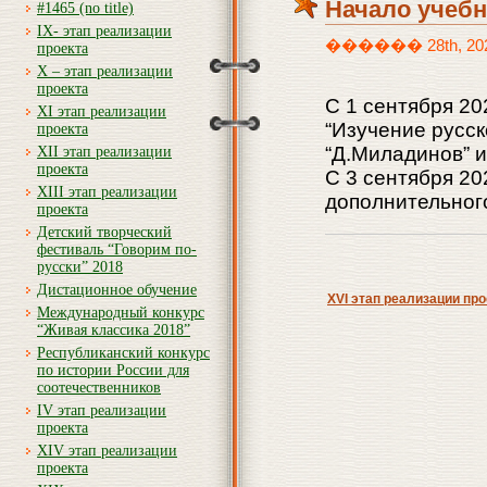
Начало учебн
#1465 (no title)
IX- этап реализации
������ 28th, 2022 
проекта
X – этап реализации
проекта
С 1 сентября 20
XI этап реализации
“Изучение русск
проекта
“Д.Миладинов” и
XII этап реализации
проекта
С 3 сентября 20
XIII этап реализации
дополнительног
проекта
Детский творческий
фестиваль “Говорим по-
русски” 2018
Дистационное обучение
XVI этап реализации про
Международный конкурс
“Живая классика 2018”
Республиканский конкурс
по истории России для
соотечественников
IV этап реализации
проекта
XIV этап реализации
проекта