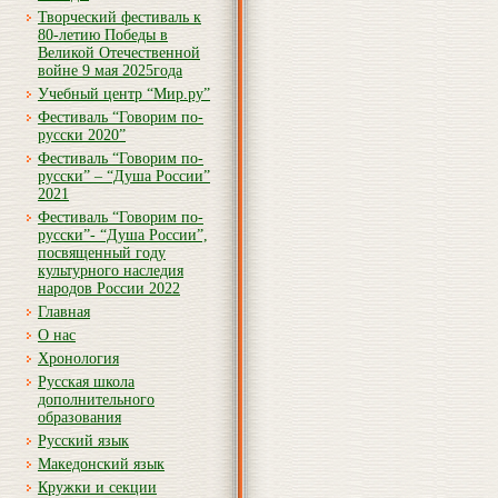
Творческий фестиваль к
80-летию Победы в
Великой Отечественной
войне 9 мая 2025года
Учебный центр “Мир.ру”
Фестиваль “Говорим по-
русски 2020”
Фестиваль “Говорим по-
русски” – “Душа России”
2021
Фестиваль “Говорим по-
русски”- “Душа России”,
посвященный году
культурного наследия
народов России 2022
Главная
О нас
Хронология
Русская школа
дополнительного
образования
Русский язык
Македонский язык
Кружки и секции