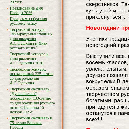
2024г.г.
сверстников. Та
Празднование Дня
культурой и это
Победы 2026
прикоснуться к 
Программы обучения
русскому языку
Новогодний пр
Творческий конкурс
“Литературные чтения к
Ученики традиц
Дню рождения
А.С.Пушкина и Дню
новогодний праз
русского языка”
Творческий конкурс к
Выступили все, 
Дню рождения
восемь классов,
А.С.Пушкина 2026
увлекательным. 
Творческий конкурс,
посвященный 225-летию
дружно позвали
со дня рождения
вокруг елки В л
А.С.Пушкина
образом, знаком
Творческий фестиваль
творчеством рус
“Душа России”,
посвященый 130-летию
богатыми, расши
со дня рождения русского
пригодятся в жи
поэта С.Есенина 15
ноября 2025г
останутся в па
Творческий фестиваль к
всех!!!!
75-летию Великой
Победы