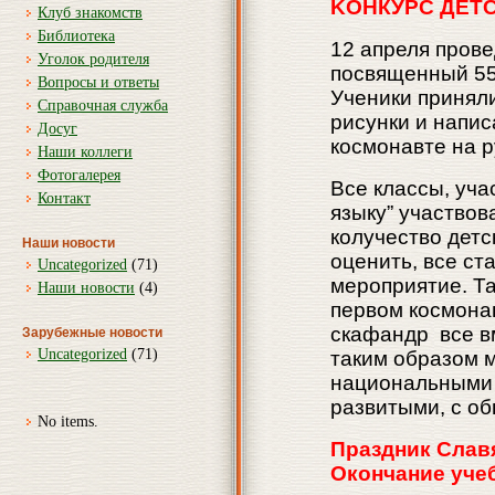
KOНКУРС ДЕТ
Клуб знакомств
Библиотека
12 aпреля прове
Уголок родителя
посвященный 55-
Вопросы и ответы
Ученики приняли
Справочная служба
рисунки и напи
Досуг
космонавте на р
Наши коллеги
Фотогалерея
Все классы, уча
Контакт
языку” участвов
колучество детс
Наши новости
оценить, все ст
Uncategorized
(71)
мероприятие. Та
Наши новости
(4)
первом космонав
скафандр все в
Зарубежные новости
Uncategorized
(71)
таким образом м
национальными 
развитыми, с о
No items.
Праздник Слав
Окончание уче