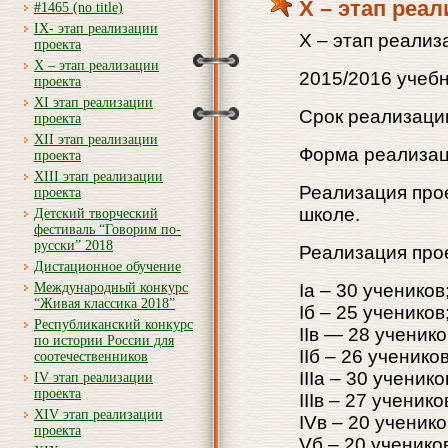
X – этап реа
#1465 (no title)
IX- этап реализации
X – этап реализ
проекта
X – этап реализации
2015/2016 учеб
проекта
XI этап реализации
Срок реализации 
проекта
XII этап реализации
Форма реализац
проекта
XIII этап реализации
Реализация про
проекта
школе.
Детский творческий
фестиваль “Говорим по-
русски” 2018
Реализация про
Дистационное обучение
Международный конкурс
Ia – 30 учеников
“Живая классика 2018”
Iб – 25 учеников
Республиканский конкурс
IIв — 28 ученико
по истории России для
IIб – 26 учеников
соотечественников
IIIa – 30 ученико
IV этап реализации
проекта
IIIв – 27 ученико
XIV этап реализации
IVв – 20 ученико
проекта
Vб – 20 ученико