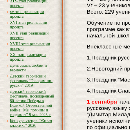
XIX-этап реализации
Vг – 23 учеников
проекта
Всего: 229 учен
xv этап реализации
проекта
Обучение по про
XVI этап реализации
проекта
программе как в
XVII этап реализации
начальной школ
проекта
XVIII этап реализации
Внеклассные ме
проекта
XX этап реализации
1.Праздник русс
проекта
День семьи, любви и
2.Новогодний п
верности
Детский творческий
3.Праздник “Ма
фестиваль “Говорим по-
русски” 2019
4.Праздник Сла
Детский творческий
фестиваль, посвященный
80-летию Победы в
1 сентября
нача
Великой Отечественной
русскому языку 
войне “Мы помним и
“Димитар Милад
гордимся” 9 мая 2025 г.
ученики исполни
Конкурс чтецов “Живая
классика” 2026
по официально 