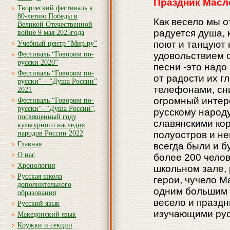
Праздник Масл
Творческий фестиваль к
80-летию Победы в
Как весело мы 
Великой Отечественной
радуется душа, 
войне 9 мая 2025года
поют и танцуют 
Учебный центр “Мир.ру”
Фестиваль “Говорим по-
удовольствием 
русски 2020”
песни -это надо 
Фестиваль “Говорим по-
от радости их г
русски” – “Душа России”
телефонами, сн
2021
огромный интере
Фестиваль “Говорим по-
русски”- “Душа России”,
русскому народу
посвященный году
славянскими ко
культурного наследия
народов России 2022
полуостров и не
Главная
всегда были и б
О нас
более 200 челов
Хронология
школьном зале,
Русская школа
герои, чучело М
дополнительного
одним большим 
образования
весело и празд
Русский язык
изучающими русс
Македонский язык
Кружки и секции