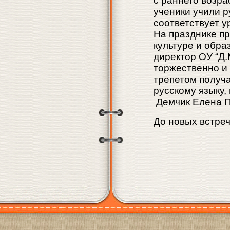
с раннего возрас
ученики учили р
соответствует у
На празднике п
культуре и обр
директор ОУ “Д
торжественно и
трепетом получ
русскому языку,
Демчик Елена П
До новых встреч