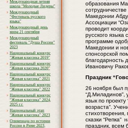
Международная летняя
образования Ма
школа “Молодые Лидеры”
сотрудничестве
Международный
Македонии Абду
“Фестиваль русского
языка”
Ассоциации “Оз
Международный день
проводит коорди
мира 21 сентября
русского языка 
Международный
программе одоб
фестиваль “Душа России”
Македонии и но
2023
Национальный конкурс
спонсорской по
“Живая классика 2019”
благодарность 
Национальный конкурс
Ивановичу Раков
“Живая классика 2020”
Национальный конкурс
Праздник “Гов
“Живая классика” 2021
Национальный конкурс
26 ноября был п
“Живая классика” 2022
“Д.Миладинов”,
Национальный конкурс
“Живая классика” 2024,
язык по проекту
2025 г.г.
возраста”. Учени
Национальный этап
стихотворения, 
“Живая классика” 2023
сказки “Репка” 
Олимпиада по истории
праздник, всем
России в Риме 2023,