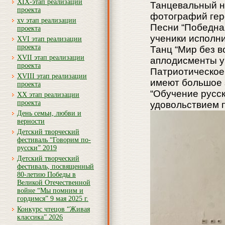
XIX-этап реализации
Танцевальный н
проекта
фотографий гер
xv этап реализации
Песни “Победная
проекта
ученики исполни
XVI этап реализации
проекта
Танц “Мир без в
XVII этап реализации
аплодисменты у
проекта
Патриотическое 
XVIII этап реализации
имеют большое 
проекта
“Обучение русск
XX этап реализации
проекта
удовольствием 
День семьи, любви и
верности
Детский творческий
фестиваль “Говорим по-
русски” 2019
Детский творческий
фестиваль, посвященный
80-летию Победы в
Великой Отечественной
войне “Мы помним и
гордимся” 9 мая 2025 г.
Конкурс чтецов “Живая
классика” 2026