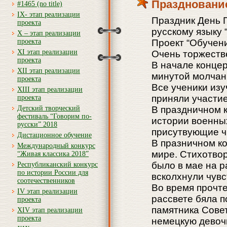
Праздновани
#1465 (no title)
IX- этап реализации
Праздник День 
проекта
русскому языку 
X – этап реализации
проекта
Проект “Обучени
XI этап реализации
Очень торжеств
проекта
В начале концер
XII этап реализации
минутой молчан
проекта
Все ученики изу
XIII этап реализации
приняли участие
проекта
Детский творческий
В праздничном 
фестиваль “Говорим по-
истории военны
русски” 2018
присутвующие ч
Дистационное обучение
В празничном ко
Международный конкурс
мире. Стихотвор
“Живая классика 2018”
было в мае на р
Республиканский конкурс
по истории России для
всколхнули чув
соотечественников
Во время прочте
IV этап реализации
рассвете бяла п
проекта
памятника Сове
XIV этап реализации
проекта
немецкую девочк