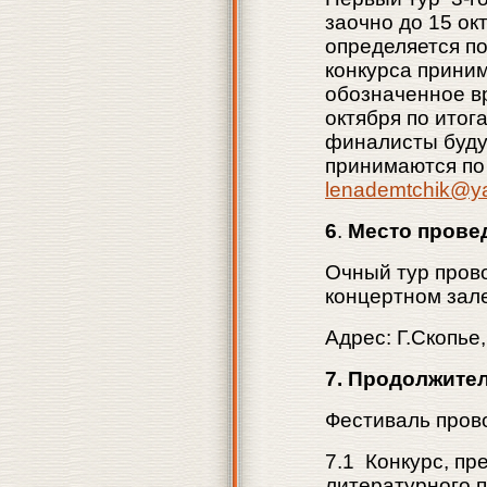
заочно до 15 окт
определяется по
конкурса приним
обозначенное в
октября по итог
финалисты буду
принимаются по 
lenademtchik@y
6
.
Место прове
Очный тур прово
концертном зале
Адрес: Г.Скопье
7. Продолжите
Фестиваль прово
7.1 Конкурс, п
литературного п