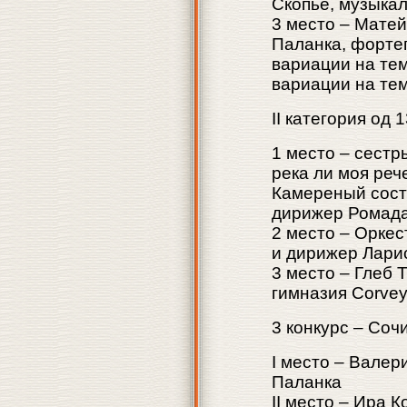
Скопье, музыкал
3 место – Матей
Паланка, форте
вариации на тем
вариации на тем
II категория од 
1 место – сестр
река ли моя реч
Камерeный соста
дирижер Ромад
2 место – Оркес
и дирижер Лари
3 место – Глеб 
гимназия Corvey
3 конкурс – Соч
I место – Валер
Паланка
II место – Ира 