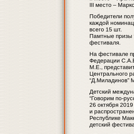
III место – Мар
Победители полу
каждой номинации
всего 15 шт.
Памтные призы 
фестиваля.
На фестивале п
Федерации С.А.Б
М.Е., представи
Центрального ра
“Д.Миладинов” 
Детский междун
“Говорим по-рус
26 октября 2019
и распространен
Республике Мак
детский фестива