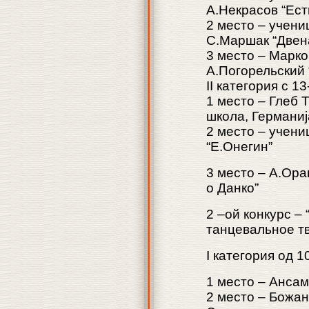
A.Некрасов “Ест
2 место – учени
С.Маршак “Двен
3 место – Марко
А.Погорельский 
II категория с 13
1 место – Глеб 
школа, Германиј
2 место – учени
“Е.Онегин”
3 место – А.Ора
о Данко”
2 –ой конкурс –
танцевальное т
I категория од 1
1 место – Ансам
2 место – Божан