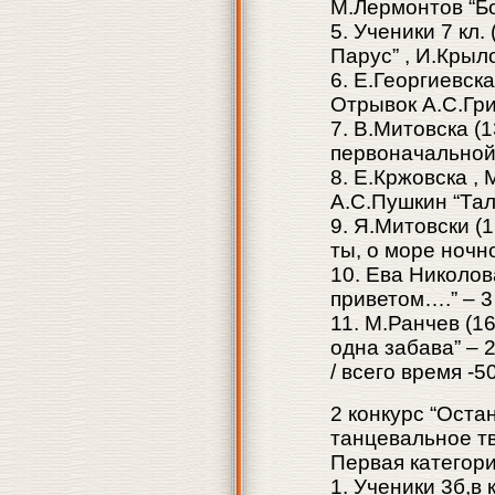
М.Лермонтов “Бо
5. Ученики 7 кл.
Парус” , И.Крыло
6. Е.Георгиевска
Отрывок А.С.Гри
7. В.Митовска (1
первоначальной”
8. Е.Кржовска ,
А.С.Пушкин “Тал
9. Я.Митовски (
ты, о море ночно
10. Eва Николова
приветом….” – 3
11. М.Ранчев (1
одна забава” – 2
/ всего время -5
2 конкурс “Оста
танцевальное т
Первая категори
1. Ученики 3б,в