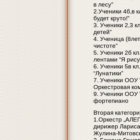
в лесу”
2.Ученики 4б,в к
будет круто!”
3. Ученики 2,3 
детей”
4. Ученица (8ле
чистоте”
5. Ученики 2б кл
лентами “Я рису
6. Ученики 5в кл
“Лунатики”
7. Ученики ООУ 
Оркестровая ко
9. Ученики ООУ 
фортепиано
Вторая категори
1.Оркестр „АЛЕГ
дирижер Ларис
Жулина-Митовск