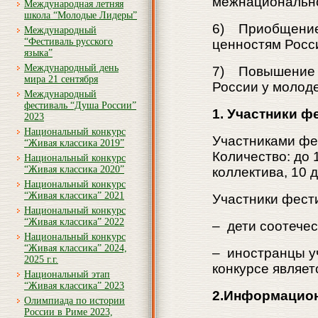
межнационально
Международная летняя
школа “Молодые Лидеры”
6) Приобщение 
Международный
“Фестиваль русского
ценностям Росс
языка”
Международный день
7) Повышение и
мира 21 сентября
России у молод
Международный
фестиваль “Душа России”
1.
Участники ф
2023
Национальный конкурс
Участниками фе
“Живая классика 2019”
Количество: до 
Национальный конкурс
“Живая классика 2020”
коллектива, 10 
Национальный конкурс
“Живая классика” 2021
Участники фест
Национальный конкурс
“Живая классика” 2022
– дети соотечес
Национальный конкурс
“Живая классика” 2024,
– иностранцы у
2025 г.г.
конкурсе являе
Национальный этап
“Живая классика” 2023
2.Информацион
Олимпиада по истории
России в Риме 2023,