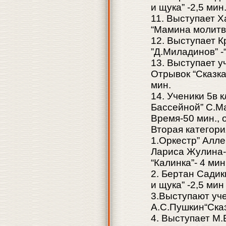
и щука” -2,5 мин
11. Выступает 
“Мамина молитва
12. Выступает К
”Д.Миладинов” -
13. Выступает 
Отрывок “Сказка
мин.
14. Ученики 5в 
Бассейной” С.Ма
Время-50 мин., 
Вторая категори
1.Оркестр” Алле
Лариса Жулина-
“Калинка”- 4 мин
2. Бертан Садик
и щука” -2,5 мин
3.Выступают уче
А.С.Пушкин“Сказ
4. Выступает M.