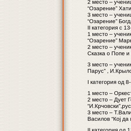
2 место – учен
“Озарение” Хат
3 место – учен
“Озарение” Бог
II категория с 13
1 место – учен
“Озарение” Мар
2 место – учени
Сказка о Попе и
3 место – учени
Парус” , И.Крыло
I категория од 8
1 место – Оркест
2 место – Дует 
“И.Крчовски”,ру
3 место – Т.Вал
Василов “Кој да
II категория од 