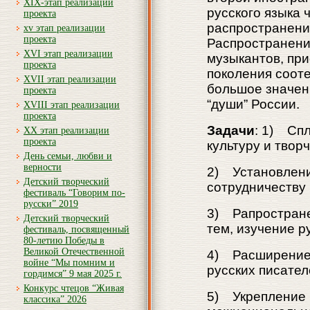
XIX-этап реализации
русского языка 
проекта
распространени
xv этап реализации
проекта
Распространение
XVI этап реализации
музыкантов, пр
проекта
поколения соот
XVII этап реализации
большое значен
проекта
“души” России.
XVIII этап реализации
проекта
Задачи
: 1) Спл
XX этап реализации
проекта
культуру и твор
День семьи, любви и
верности
2) Установление
Детский творческий
сотрудничеству
фестиваль “Говорим по-
русски” 2019
3) Рапростране
Детский творческий
тем, изучение р
фестиваль, посвященный
80-летию Победы в
Великой Отечественной
4) Расширение 
войне “Мы помним и
русских писате
гордимся” 9 мая 2025 г.
Конкурс чтецов “Живая
5) Укрепление р
классика” 2026