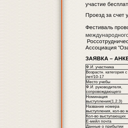
участие бесплат
Проезд за счет 
Фестиваль пров
международного
Россотрудничес
Ассоциация “Оза
ЗА
Я
ВКА – АНК
Ф.И. участника
Возрастн. категория с
лет/10-17
Место учебы
Ф.И. руководителя,
сопровождающего
Номинация
выступления(1,2,3)
Название номера
выступления, кол-во 
Кол-во выступающих
Е-мейл почта
Данные о прибытии