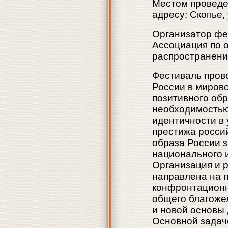
Местом проведе
адресу: Скопье, 
Организатор фе
Ассоциация по 
распространению
Фестиваль пров
России в мирово
позитивного об
необходимостью
идентичности в 
престижа росси
образа России з
национального 
Организация и 
направлена на 
конфронтационн
общего благоже
и новой основы
Основной задач