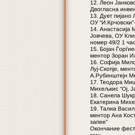
12. Леон Јанковс
Двогласна инвен
13. Дует пијано
ОУ “И.Крчовски”
14. Анастасија 
Јовчева, ОУ Кл
номер 49/2 1 ча
15. Бојан Ѓорѓи
ментор Зоран И
16. Софија Мило
Луј-Скопје, мен
А.Рубинштејн Ме
17. Teодора Миц
Михељкис “Ој, Ј
18. Санела Шукр
Екатерина Михељ
19. Талиа Васил
ментор Ана Кост
запее”
Окончание фести