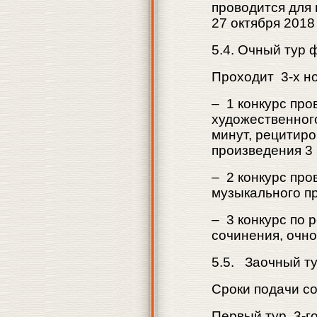
проводится для 
27 октября 2018 г
5.4. Очный тур 
Проходит 3-х н
– 1 конкурс про
художественног
минут, рецитир
произведения 3 
– 2 конкурс пр
музыкального пр
– 3 конкурс по
сочинения, очн
5.5. Заочный т
Сроки подачи с
Первый тур 3-г