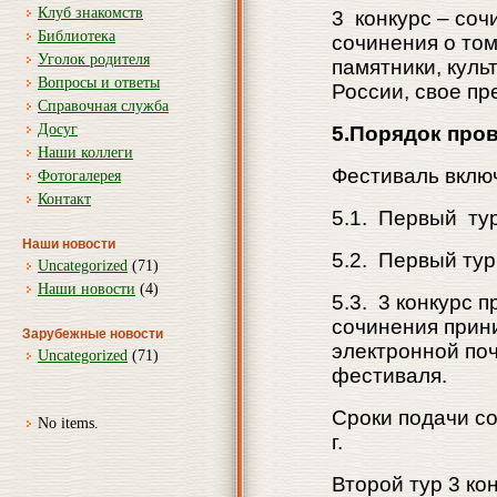
Клуб знакомств
3 конкурс – соч
Библиотека
сочинения о том
Уголок родителя
памятники, куль
Вопросы и ответы
России, свое пр
Справочная служба
Досуг
5.Порядок про
Наши коллеги
Фестиваль включ
Фотогалерея
Контакт
5.1. Первый тур
Наши новости
5.2. Первый тур
Uncategorized
(71)
Наши новости
(4)
5.3. 3 конкурс 
сочинения прин
Зарубежные новости
электронной по
Uncategorized
(71)
фестиваля.
Сроки подачи со
No items.
г.
Второй тур 3 ко