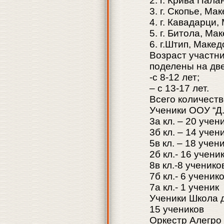
2. г. Крива Пал
3. г. Скопье, Ма
4. г. Кавадарци
5. г. Битола, Ма
6. г.Штип, Маке
Возраст участни
поделены на две
-с 8-12 лет;
– с 13-17 лет.
Всего количеств
Ученики ООУ “Д.
3а кл. – 20 учен
3б кл. – 14 учен
5в кл. – 18 учен
2б кл.- 16 учени
8в кл.-8 ученико
7б кл.- 6 ученик
7а кл.- 1 ученик
Ученики Школа 
15 учеников
Оркестр Алегро 