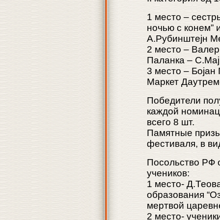
1 место – сестр
ночью с конем” 
А.Рубинштејн Ме
2 место – Валер
Паланка – С.Мај
3 место – Бојан
Маркет Даутреме
Победители полу
каждой номинации
всего 8 шт.
Памятные призы
фестиваля, в в
Посольство РФ 
учеников:
1 место- Д.Тео
образования “Оз
мертвой царевн
2 место- ученик