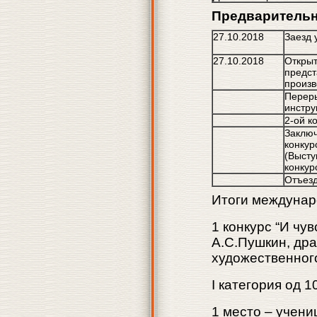
Предварительн
27.10.2018
Заезд 
27.10.2018
Открыт
предст
произв
Переры
инстру
2-ой к
Заключ
конкур
(Высту
конкур
Отъезд
Итоги междунар
1 конкурс “И чу
А.С.Пушкин, др
художественног
I категория од 1
1 место – учени