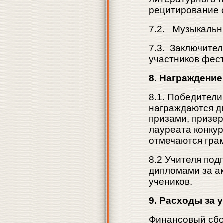
рецитирование с
7.2. Музыкальны
7.3. Заключите
участников фест
8. Награждени
8.1. Победители
награждаются д
призами, призе
лауреата конкур
отмечаются грам
8.2 Учителя по
дипломами за а
учеников.
9. Расход
ы
за 
Финансовый сбор