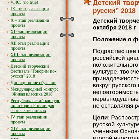
Детский твор
#1465 (no title)
IX- этап реализации
русски” 2018
проекта
Детски
й
творч
X – этап реализации
проекта
окт
ября
2018 г
XI этап реализации
проекта
Положение о ф
XII этап реализации
проекта
Подрастающее п
XIII этап реализации
российской диа
проекта
положительного 
Детский творческий
культуре, творч
фестиваль “Говорим по-
русски” 2018
принадлежность
Дистационное обучение
вокруг русского
Международный конкурс
неповторимость,
“Живая классика 2018”
неравнодушные 
Республиканский конкурс
не оставляляя 
по истории России для
соотечественников
Цели
: Распрост
IV этап реализации
проекта
русской культур
XIV этап реализации
учеников Основ
проекта
второй иностра