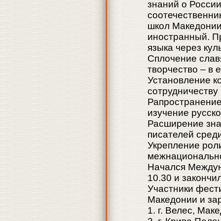
знаний о России
соотечественни
школ Македонии
иностранный. П
языка через кул
Сплочение славя
творчество – в 
Установление ко
сотрудничеству
Рапространение,
изучение русско
Расширение знан
писателей сред
Укрепление роли
межнационально
Начался Междуна
10.30 и закончил
Участники фест
Македонии и за
1. г. Велес, Мак