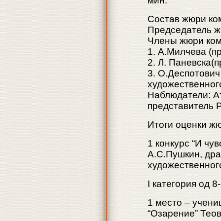
мин.
Состав жюри ко
Председатель ж
Члены жюри ком
1. А.Милчева (п
2. Л. Паневска(
3. О.Деспотович
художественного
Наблюдатели: Ат
представитель 
Итоги оценки ж
1 конкурс “И чу
А.С.Пушкин, др
художественног
I категория од 8
1 место – учен
“Озарение” Тео