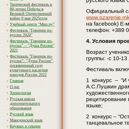
русского языка 
Творческий фестиваль к
80-летию Победы в
Официальный са
Великой Отечественной
www.ozarenie.m
войне 9 мая 2025года
на facebook) Е-
Учебный центр “Мир.ру”
телефон: +389 
Фестиваль “Говорим по-
русски 2020”
4. Условия пр
Фестиваль “Говорим по-
русски” – “Душа России”
2021
Возраст ученико
Фестиваль “Говорим по-
группы: -с 10-13 
русски”- “Душа России”,
посвященный году
Фестиваль вклю
культурного наследия
народов России 2022
1 конкурс – “И 
Главная
А.С.Пушкин дра
О нас
художественног
Хронология
рецитирование 
Русская школа
дополнительного
языке;
образования
Русский язык
2 конкурс – “Ос
Македонский язык
танцевальное тв
Кружки и секции