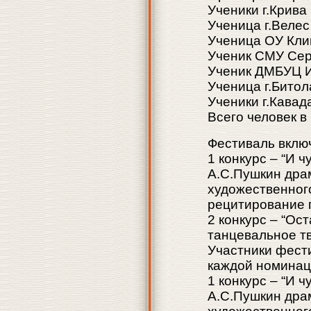
Ученики г.Крива
Ученица г.Велес
Ученица ОУ Клим
Ученик СМУ Серг
Ученик ДМБУЦ Ил
Ученица г.Битол
Ученики г.Кавад
Всего человек в 
Фестиваль включ
1 конкурс – “И 
А.С.Пушкин дра
художественног
рецитирование 
2 конкурс – “Ос
танцевальное т
Участники фести
каждой номинац
1 конкурс – “И 
А.С.Пушкин дра