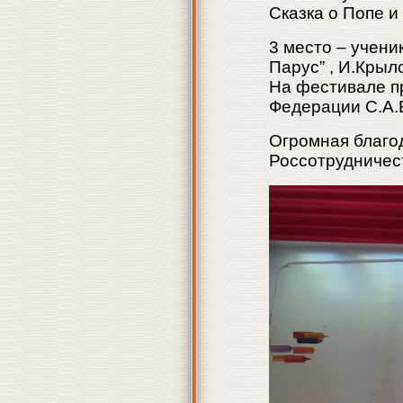
Сказка о Попе и
3 место – учени
Парус” , И.Крыло
На фестивале п
Федерации С.А.Б
Огромная благо
Россотрудничес