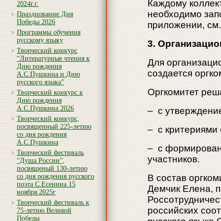
Каждому коллек
2024г.г.
необходимо запо
Празднование Дня
Победы 2026
приложении, см.
Программы обучения
русскому языку
3. Организацио
Творческий конкурс
“Литературные чтения к
Для организаци
Дню рождения
создается оргко
А.С.Пушкина и Дню
русского языка”
Оргкомитет реш
Творческий конкурс к
Дню рождения
А.С.Пушкина 2026
– с утверждени
Творческий конкурс,
посвященный 225-летию
– с критериями 
со дня рождения
А.С.Пушкина
– с формирован
Творческий фестиваль
участников.
“Душа России”,
посвященый 130-летию
со дня рождения русского
В состав оргком
поэта С.Есенина 15
Демчик Елена, 
ноября 2025г
Россотрудничес
Творческий фестиваль к
российских соот
75-летию Великой
Победы