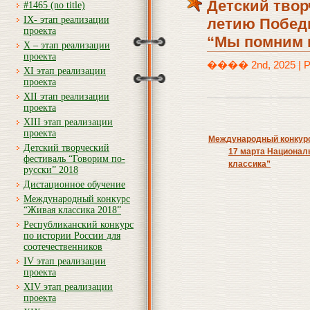
Детский твор
#1465 (no title)
IX- этап реализации
летию Побед
проекта
“Мы помним и
X – этап реализации
проекта
���� 2nd, 2025 | Po
XI этап реализации
проекта
XII этап реализации
проекта
XIII этап реализации
проекта
Международный конкурс
Детский творческий
17 марта Национал
фестиваль “Говорим по-
классика”
русски” 2018
Дистационное обучение
Международный конкурс
“Живая классика 2018”
Республиканский конкурс
по истории России для
соотечественников
IV этап реализации
проекта
XIV этап реализации
проекта