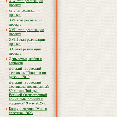
XIX-этап реализации
проекта
xv этап реализации
проекта
XVI этап реализации
проекта
XVII этап реализации
проекта
XVIII этап реализации
проекта
XX этап реализации
проекта
День семьи, любви и
верности
Детский творческий
фестиваль “Говорим по-
русски” 2019
Детский творческий
фестиваль, посвященный
80-летию Победы в
Великой Отечественной
войне “Мы помним и
гордимся” 9 мая 2025 г.
Конкурс чтецов “Живая
классика” 2026