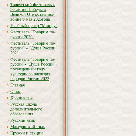
Творческий фестиваль к
80-летию Победы в
Великой Отечественной
войне 9 мая 2025года
Учебный центр “Мир.ру”
Фестиваль “Говорим по-
русски 2020”
Фестиваль “Говорим по-
русски” – “Душа России”
2021
Фестиваль “Говорим по-
русски”- “Душа России”,
посвященный году
культурного наследия
народов России 2022
Главная
О нас
Хронология
Русская школа
дополнительного
образования
Русский язык
Македонский язык
Кружки и секции