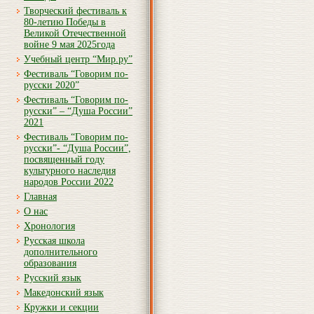
Творческий фестиваль к
80-летию Победы в
Великой Отечественной
войне 9 мая 2025года
Учебный центр “Мир.ру”
Фестиваль “Говорим по-
русски 2020”
Фестиваль “Говорим по-
русски” – “Душа России”
2021
Фестиваль “Говорим по-
русски”- “Душа России”,
посвященный году
культурного наследия
народов России 2022
Главная
О нас
Хронология
Русская школа
дополнительного
образования
Русский язык
Македонский язык
Кружки и секции