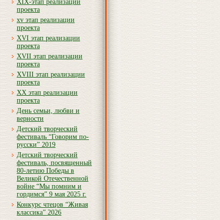
XIX-этап реализации
проекта
xv этап реализации
проекта
XVI этап реализации
проекта
XVII этап реализации
проекта
XVIII этап реализации
проекта
XX этап реализации
проекта
День семьи, любви и
верности
Детский творческий
фестиваль “Говорим по-
русски” 2019
Детский творческий
фестиваль, посвященный
80-летию Победы в
Великой Отечественной
войне “Мы помним и
гордимся” 9 мая 2025 г.
Конкурс чтецов “Живая
классика” 2026