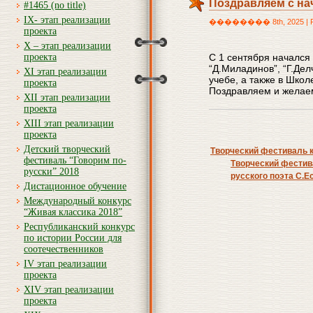
Поздравляем с нач
#1465 (no title)
IX- этап реализации
�������� 8th, 2025 | Po
проекта
X – этап реализации
проекта
С 1 сентября начался
“Д.Миладинов”, “Г.Дел
XI этап реализации
учебе, а также в Шко
проекта
Поздравляем и желаем 
XII этап реализации
проекта
XIII этап реализации
проекта
Детский творческий
Творческий фестиваль к
фестиваль “Говорим по-
Творческий фестив
русски” 2018
русского поэта С.Е
Дистационное обучение
Международный конкурс
“Живая классика 2018”
Республиканский конкурс
по истории России для
соотечественников
IV этап реализации
проекта
XIV этап реализации
проекта