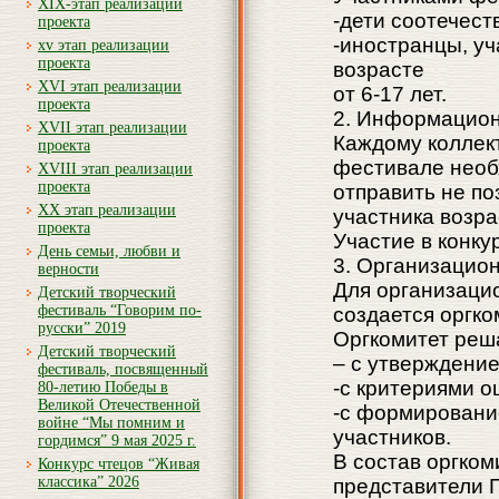
XIX-этап реализации
-дети соотечест
проекта
-иностранцы, у
xv этап реализации
проекта
возрасте
XVI этап реализации
от 6-17 лет.
проекта
2. Информацион
XVII этап реализации
Каждому коллект
проекта
фестивале необ
XVIII этап реализации
проекта
отправить не поз
XX этап реализации
участника возра
проекта
Участие в конку
День семьи, любви и
3. Организацио
верности
Для организаци
Детский творческий
фестиваль “Говорим по-
создается оргко
русски” 2019
Оргкомитет реш
Детский творческий
– с утверждени
фестиваль, посвященный
-с критериями о
80-летию Победы в
Великой Отечественной
-с формировани
войне “Мы помним и
участников.
гордимся” 9 мая 2025 г.
В состав оргком
Конкурс чтецов “Живая
классика” 2026
представители 