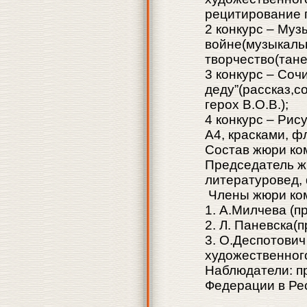
рецитирование 
2 конкурс – Му
войне(музыкаль
творчество(тане
3 конкурс – Соч
деду”(рассказ,с
герох В.О.В.);
4 конкурс – Рис
А4, красками, 
Состав жюри ко
Председатель ж
литературовед,
Члены жюри ком
1. А.Милчева (п
2. Л. Паневска(
3. О.Деспотович
художественного
Наблюдатели: п
Федерации в Ре