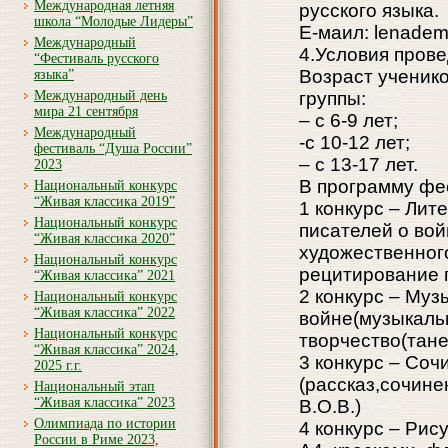
Международная летняя
русского языка.
школа “Молодые Лидеры”
Е-маил: lenade
Международный
4.Условия пров
“Фестиваль русского
Возраст ученико
языка”
Международный день
группы:
мира 21 сентября
– с 6-9 лет;
Международный
-с 10-12 лет;
фестиваль “Душа России”
– с 13-17 лет.
2023
В программу фес
Национальный конкурс
“Живая классика 2019”
1 конкурс – Лит
Национальный конкурс
писателей о во
“Живая классика 2020”
художественного
Национальный конкурс
рецитирование 
“Живая классика” 2021
2 конкурс – Му
Национальный конкурс
“Живая классика” 2022
войне(музыкаль
Национальный конкурс
творчество(тане
“Живая классика” 2024,
3 конкурс – Соч
2025 г.г.
(рассказ,сочине
Национальный этап
“Живая классика” 2023
В.О.В.)
Олимпиада по истории
4 конкурс – Рис
России в Риме 2023,