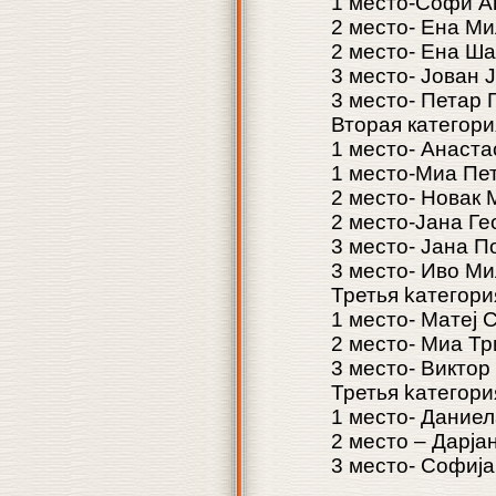
1 место-Софи А
2 место- Ена М
2 место- Ена Ш
3 место- Јован
3 место- Петар
Вторая категори
1 место- Анаст
1 место-Миа Пе
2 место- Новак
2 место-Јана Г
3 место- Јана 
3 место- Иво М
Третья kатегория
1 место- Матеј
2 место- Миа Т
3 место- Викто
Третья kатегория
1 место- Даниел
2 место – Дарја
3 место- Софиј