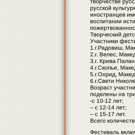
творчестве русс
русской культур
иностранцев им
воспитании исти
пожертвованност
Творческий детс
Участники фест
1.г.Радовиш, Ма
2.г. Велес, Мак
3.г. Крива Пала
4.г.Скопье, Мак
5.г.Охрид, Маке
6.г.Свети Никол
Возраст участни
поделены на три 
-с 10-12 лет;
– с 12-14 лет;
– с 15-17 лет.
Всего количеств
Фестиваль включ