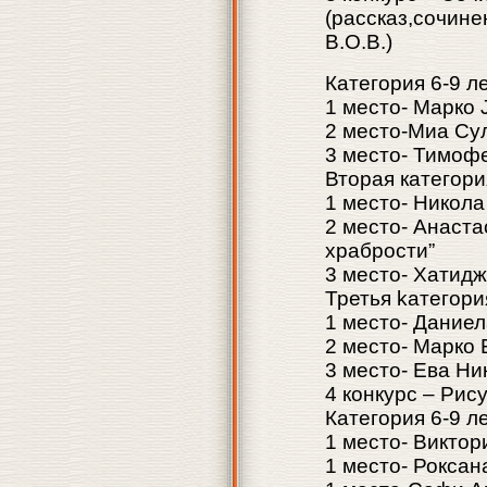
(рассказ,сочине
В.О.В.)
Категория 6-9 л
1 место- Марко 
2 место-Миа Сул
3 место- Тимоф
Вторая категори
1 место- Никола
2 место- Анаста
храбрости”
3 место- Хатидж
Третья kатегория
1 место- Даниел
2 место- Марко 
3 место- Ева Ни
4 конкурс – Рис
Категория 6-9 л
1 место- Викто
1 место- Рокса