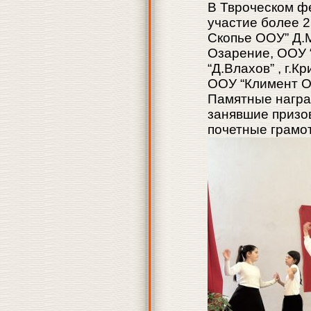
В Твроческом ф
участие более 2
Скопье ООУ” Д.М
Озарение, ООУ “
“Д.Влахов” , г.К
ООУ “Климент Ох
Памятные награ
занявшие призов
почетные грамо