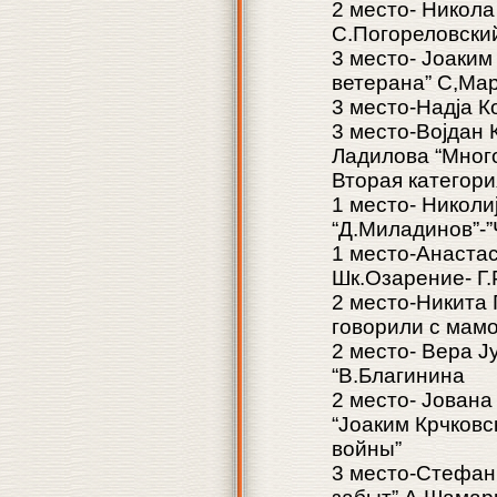
2 место- Никола
С.Погореловски
3 место- Јоаким
ветерана” С,Ма
3 место-Надја К
3 место-Војдан 
Ладилова “Много
Вторая категори
1 место- Николи
“Д.Миладинов”-
1 место-Анастас
Шк.Озарение- Г.
2 место-Никита 
говорили с мамо
2 место- Вера Ј
“В.Благинина
2 место- Joвана
“Јоаким Крчковс
войны”
3 место-Стефан 