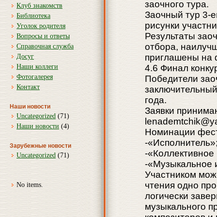
заочного тура.
Клуб знакомств
Заочный тур 3-е
Библиотека
рисунки участни
Уголок родителя
Результаты заоч
Вопросы и ответы
отбора, наилучш
Справочная служба
приглашены на 
Досуг
Наши коллеги
4.6 Финал конку
Фотогалерея
Победители зао
Контакт
заключительный 
года.
Наши новости
Заявки принимаю
Uncategorized
(71)
lenademtchik@y
Наши новости
(4)
Номинации фест
-«Исполнитель»
Зарубежные новости
-«Коллективное
Uncategorized
(71)
-«Музыкальное 
Участником мож
чтения одно про
No items.
логически завер
музыкального п