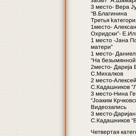
забыт” А.Шамар
3 место- Вера Ј
“В.Благинина
Третья kатегория
1место- Алексан
Охридски”- Е.Ил
1 место -Јана П
матери”
1 место- Даниел
“На безымянной
2место- Дарија 
С.Михалков
2 место-Алексей
С.Кадашников ”Л
3 место-Нина Ге
“Јоаким Крчковс
Видеозапись
3 место-Даријан
С.Кадашников “
Четвертая катег