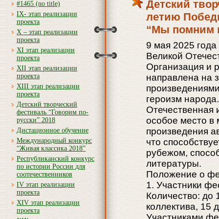
Детский твор
#1465 (no title)
IX- этап реализации
летию Побед
проекта
“Мы помним и
X – этап реализации
проекта
9 мая 2025 года
XI этап реализации
Великой Отечест
проекта
Организация и 
XII этап реализации
проекта
направлена на 
XIII этап реализации
произведениями
проекта
героизм народа.
Детский творческий
Отечественная 
фестиваль “Говорим по-
особое место в 
русски” 2018
произведения а
Дистационное обучение
Международный конкурс
что способствуе
“Живая классика 2018”
рубежом, способ
Республиканский конкурс
литературы.
по истории России для
Положение о ф
соотечественников
1. Участники фе
IV этап реализации
проекта
Количество: до 
XIV этап реализации
коллектива, 15 
проекта
Участниками фе