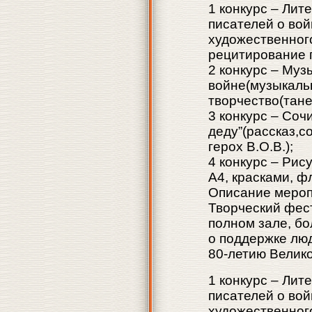
1 конкурс – Лит
писателей о во
художественног
рецитирование 
2 конкурс – Му
войне(музыкаль
творчество(тане
3 конкурс – Соч
деду”(рассказ,с
герох В.О.В.);
4 конкурс – Рис
А4, красками, 
Описание меро
Творческий фес
полном зале, бо
о поддержке лю
80-летию Велико
1 конкурс – Лит
писателей о во
художественног