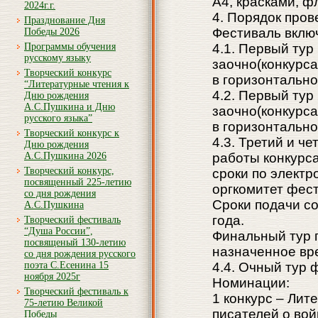
А4, красками, 
2024г.г.
4. Порядок про
Празднование Дня
Фестиваль включ
Победы 2026
Программы обучения
4.1. Первый тур
русскому языку
заочно(конкурса
Творческий конкурс
в горизонтальн
“Литературные чтения к
4.2. Первый тур
Дню рождения
А.С.Пушкина и Дню
заочно(конкурса
русского языка”
в горизонтальн
Творческий конкурс к
4.3. Третий и ч
Дню рождения
А.С.Пушкина 2026
работы конкурс
Творческий конкурс,
сроки по электр
посвященный 225-летию
оргкомитет фес
со дня рождения
Сроки подачи со
А.С.Пушкина
года.
Творческий фестиваль
“Душа России”,
Финальный тур п
посвященый 130-летию
назначенное врем
со дня рождения русского
поэта С.Есенина 15
4.4. Очный тур 
ноября 2025г
Номинации:
Творческий фестиваль к
1 конкурс – Лит
75-летию Великой
писателей о во
Победы