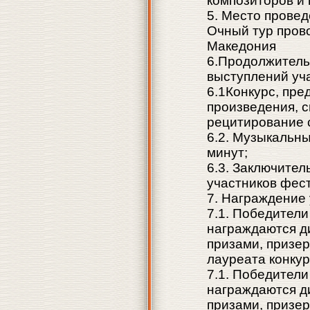
композиторов и 
5. Место прове
Очный тур прово
Македония
6.Продолжитель
выступлений уч
6.1Конкурс, пр
произведения, с
рецитирование с
6.2. Музыкальны
минут;
6.3. Заключите
участников фест
7. Награждение
7.1. Победители
награждаются д
призами, призе
лауреата конкур
7.1. Победители
награждаются д
призами, призе