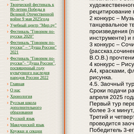
художественного
Творческий фестиваль к
80-летию Победы в
рецитирование 
Великой Отечественной
2 конкурс – Муз
войне 9 мая 2025года
танцевальное т
Учебный центр “Мир.ру”
произведения (п
Фестиваль “Говорим по-
русски 2020”
инструменте) и 
Фестиваль “Говорим по-
3 конкурс – Соч
русски” – “Душа России”
(рассказ,сочине
2021
В.О.В.) прочтен
Фестиваль “Говорим по-
русски”- “Душа России”,
4 конкурс – Рис
посвященный году
А4, красками, 
культурного наследия
рисунка.
народов России 2022
4.5. Заочный ту
Главная
Сроки подачи ра
О нас
апреля 2025 год
Хронология
Русская школа
Первый тур перв
дополнительного
более 3-х минут
образования
Третий и четвер
Русский язык
проводится заочн
Македонский язык
Победитель 3-ег
Кружки и секции