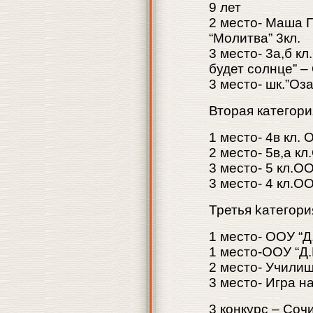
9 лет
2 место- Маша 
“Молитва” 3кл.
3 место- 3а,б кл
будет солнце” –
3 место- шк.”Оз
Вторая категори
1 место- 4в кл.
2 место- 5в,а к
3 место- 5 кл.О
3 место- 4 кл.О
Третья kатегория
1 место- ООУ “Д
1 место-ООУ “Д.
2 место- Училиш
3 место- Игра н
3 конкурс – Соч