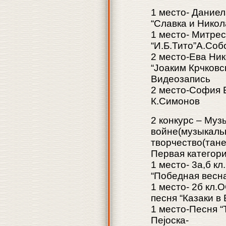
1 место- Даниела
“Славка и Нико
1 место- Митреск
“И.Б.Тито”А.Соб
2 место-Ева Ник
“Јоаким Крчковс
Видеозапись
2 место-София Б
К.Симонов
2 конкурс – Му
войне(музыкаль
творчество(тане
Первая категори
1 место- 3а,б к
“Победная весна”
1 место- 2б кл.
песня “Казаки в
1 место-Песня “
Пејоска-