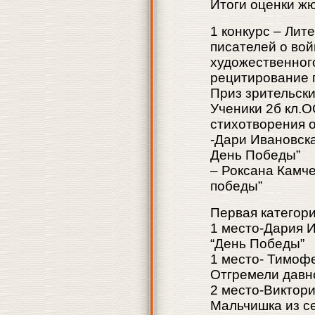
Итоги оценки ж
1 конкурс – Лит
писателей о во
художественног
рецитирование 
Приз зрительск
Ученики 2б кл.
стихотворения о
-Дари Ивановска
День Победы”
– Роксана Камче
победы”
Первая категори
1 место-Дария И
“День Победы”
1 место- Тимоф
Отгремели давн
2 место-Виктори
Мальчишка из с