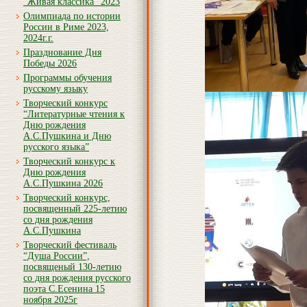
“Живая классика” 2023
Олимпиада по истории
России в Риме 2023,
2024г.г.
Празднование Дня
Победы 2026
Программы обучения
русскому языку
Творческий конкурс
“Литературные чтения к
Дню рождения
А.С.Пушкина и Дню
русского языка”
Творческий конкурс к
Дню рождения
А.С.Пушкина 2026
Творческий конкурс,
посвященный 225-летию
со дня рождения
А.С.Пушкина
Творческий фестиваль
“Душа России”,
посвященый 130-летию
со дня рождения русского
поэта С.Есенина 15
ноября 2025г