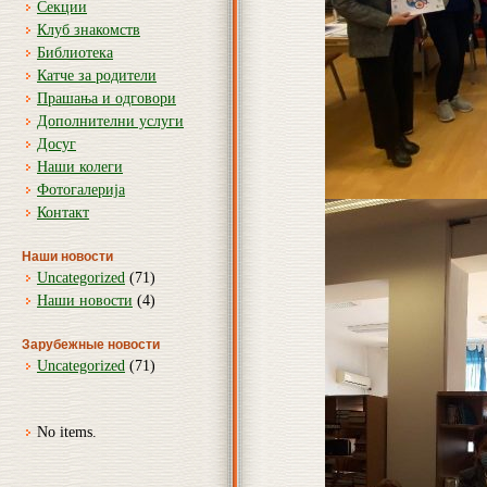
Секции
Клуб знакомств
Библиотека
Катче за родители
Прашања и одговори
Дополнителни услуги
Досуг
Наши колеги
Фотогалерија
Контакт
Наши новости
Uncategorized
(71)
Наши новости
(4)
Зарубежные новости
Uncategorized
(71)
No items.