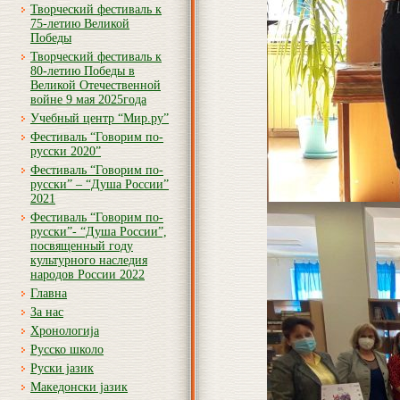
Творческий фестиваль к
75-летию Великой
Победы
Творческий фестиваль к
80-летию Победы в
Великой Отечественной
войне 9 мая 2025года
Учебный центр “Мир.ру”
Фестиваль “Говорим по-
русски 2020”
Фестиваль “Говорим по-
русски” – “Душа России”
2021
Фестиваль “Говорим по-
русски”- “Душа России”,
посвященный году
культурного наследия
народов России 2022
Главна
За нас
Хронологија
Русско школо
Руски јазик
Македонски јазик