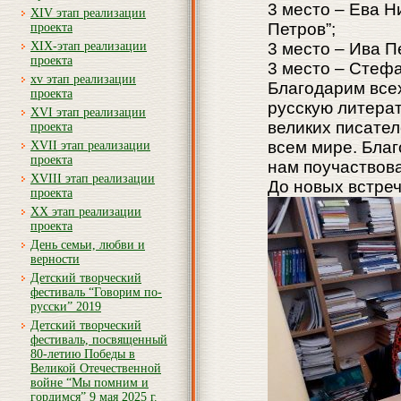
3 место – Ева Н
XIV этап реализации
Петров”;
проекта
XIX-этап реализации
3 место – Ива П
проекта
3 место – Стефа
xv этап реализации
Благодарим всех
проекта
русскую литерат
XVI этап реализации
великих писател
проекта
всем мире. Благ
XVII этап реализации
проекта
нам поучаствова
XVIII этап реализации
До новых встреч
проекта
XX этап реализации
проекта
День семьи, любви и
верности
Детский творческий
фестиваль “Говорим по-
русски” 2019
Детский творческий
фестиваль, посвященный
80-летию Победы в
Великой Отечественной
войне “Мы помним и
гордимся” 9 мая 2025 г.