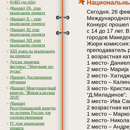
Национальный
#1465 (no title)
(Russian) IX- этап
Сегодня, 26 фе
реализации проекта
Международного
(Russian) X – этап
реализации проекта
Конкурс прошел 
(Russian) XI этап
с 14 до 17 лет. 
реализации проекта
городов Македон
(Russian) XII этап
Жюри комиссия:
реализации проекта
преподаватель р
XIII етапа на реализација
1 возрастная ка
на проектот
Детски творечки
1 место- Даниела
фестивал “Зборуваме по-
2 место- Марија 
руски”
2 место- Хатидж
(Russian) Дистационное
3 место – Калин
обучение
3 место- Кристи
(Russian) Международный
конкурс “Живая классика
“Д.Миладинов”;
2018”
3 место- Ива Са
(Russian)
2 возрастная ка
Республиканский конкурс
по истории России для
1 место – Марко
соотечественников
2 место- Никола
IV этап реализации
2 место – Андре
проекта