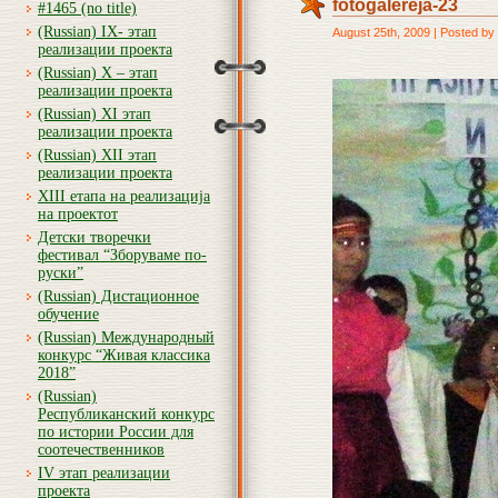
fotogalereja-23
#1465 (no title)
(Russian) IX- этап
August 25th, 2009 | Posted by
реализации проекта
(Russian) X – этап
реализации проекта
(Russian) XI этап
реализации проекта
(Russian) XII этап
реализации проекта
XIII етапа на реализација
на проектот
Детски творечки
фестивал “Зборуваме по-
руски”
(Russian) Дистационное
обучение
(Russian) Международный
конкурс “Живая классика
2018”
(Russian)
Республиканский конкурс
по истории России для
соотечественников
IV этап реализации
проекта