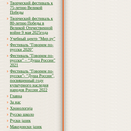
Творческий фестиваль к
75-летию Великой
Победы
Творческий фестиваль к
80-летию Победы в
Великой Отечественной
войне 9 мая 2025года
Учебный центр “Мир.ру”
Фестиваль “Говорим по-
русски 2020”
Фестиваль “Говорим по-
русски” – “Душа России”
2021
Фестиваль “Говорим по-
русски”- “Душа России”,
посвященный году
культурного наследия
народов России 2022
Главна
За нас
Хронологија
Русско школо
Руски јазик
Македонски јазик