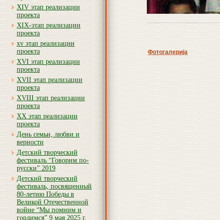
XIV этап реализации
проекта
XIX-этап реализации
проекта
xv этап реализации
проекта
Фотогалерија
XVI этап реализации
проекта
XVII этап реализации
проекта
XVIII этап реализации
проекта
XX этап реализации
проекта
День семьи, любви и
верности
Детский творческий
фестиваль “Говорим по-
русски” 2019
Детский творческий
фестиваль, посвященный
80-летию Победы в
Великой Отечественной
войне “Мы помним и
гордимся” 9 мая 2025 г.