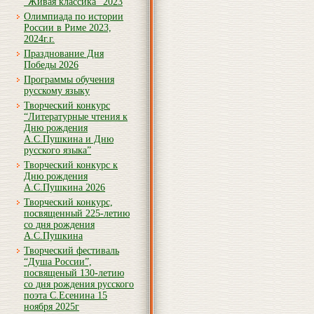
“Живая классика” 2023
Олимпиада по истории
России в Риме 2023,
2024г.г.
Празднование Дня
Победы 2026
Программы обучения
русскому языку
Творческий конкурс
“Литературные чтения к
Дню рождения
А.С.Пушкина и Дню
русского языка”
Творческий конкурс к
Дню рождения
А.С.Пушкина 2026
Творческий конкурс,
посвященный 225-летию
со дня рождения
А.С.Пушкина
Творческий фестиваль
“Душа России”,
посвященый 130-летию
со дня рождения русского
поэта С.Есенина 15
ноября 2025г