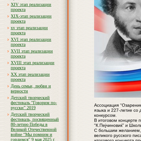
XIV этап реализации
проекта
XIX-этап реализации
проекта
xv этап реализации
проекта
XVI этап реализации
проекта
XVII этап реализации
проекта
XVIII этап реализации
проекта
XX этап реализации
проекта
День семьи, любви и
верности
Детский творческий
фестиваль “Говорим по-
Ассоциация “Озарение
русски” 2019
языка и 227-летие со
Детский творческий
конкурсом.
фестиваль, посвященный
В итоговом концерте 
80-летию Победы в
“К.Пејчиновиќ” и Шко
Великой Отечественной
С большим желанием,
войне “Мы помним и
великого русского пис
гордимся” 9 мая 2025 г.
итогового концерта пр