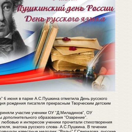
” 6 июня в парке А.С.Пушкина отметила День русского
 дня рождения писателя прекрасным Творческим детским
приняли участие ученики ОУ “Д.Миладинов”, ОУ
лы дополнительного образования “Озарение”.
 любовью и интересом ученики прочитали стихотворения
ателя, знатока русского слова- А.С.Пушкина. В течении
озвучали известные мелодии: “Вальс” Г.Свиридова, русские