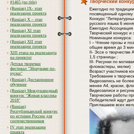
Творческий конку
#1465 (no title)
(Russian) IX- этап
Ежегодно по традиции
реализации проекта
посвященный одному 
Конкурс “Литературн
(Russian) X – этап
русского языка 6 июня
реализации проекта
Ежегодно Ассоциация 
(Russian) XI этап
Творческий конкурс и 
реализации проекта
Номинации конкурса:
(Russian) XII этап
I – Чтение прозы и по
реализации проекта
общее время до 3 мин
II- Эссе о творчестве
XIII етапа на реализација
1,5 страницы ;
на проектот
III- Рисунки по мотив
Детски творечки
фломастеры, мелки)
фестивал “Зборуваме по-
Возраст участников кон
руски”
Требование к творчес
(Russian) Дистационное
Видеозапись не более
обучение
менее А4, краски, фл
Видеозаписи и рисунк
(Russian) Международный
Творческие работы пр
конкурс “Живая классика
Победителей ждут ди
2018”
Приглашаем всех жел
(Russian)
Республиканский конкурс
по истории России для
соотечественников
IV этап реализации
проекта