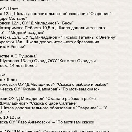
с 9-11лет
ка 12л., Школа дополнительного образования “Озарение” –
царе Салтане”
овски 12л., ОУ “Д.Миладинов”- “Бесы”
Маткаримова Пейоска 10,5 л., Школа дополнительного
е” – “Медный всадник”
јевска 12л., ОУ “Д.Миладинов”- “Письмо Татьяны к Онегину”
доровски 13л., Школа дополнительного образования
никам России”
естве А.С.Пушкина”
 Шуканова 13лет,г.Охрид ООУ “Климент Охридски”
ска 14 лет,г.Велес
нка
с 7-9 лет
толовски ОУ “Д.Миладинов”- “Сказка о рыбаке и рыбке”
мчевска ОУ “Кузман Шапкарев”- “По мотивам сказок
вски ОУ “Д.Миладинов”-“Сказка о рыбаке и рыбке”
“Д.Миладинов”- “Сказка о царе Салтане”
у Школа дополнительного образования “Озарение” – “У
ый….”
с 10-12 лет
ска ОУ ”Лазо Ангеловски” – “По мотивам сказок
то ОУ “Д.Миладинов”- Сказка о мертвой царевне и семи