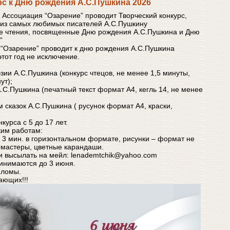
рс к Дню рождения А.С.Пушкина 2026
 Ассоциация “Озарение” проводит Творческий конкурс,
из самых любимых писателей А.С.Пушкину
ые чтения, посвященные Дню рождения А.С.Пушкина и Дню
”
“Озарение” проводит к дню рождения А.С.Пушкина
этот год не исключение.
эзии А.С.Пушкина (конкурс чтецов, не менее 1,5 минуты,
ут);
 А.С.Пушкина (печатный текст формат А4, кегль 14, не менее
ам сказок А.С.Пушкина ( русунок формат А4, краски,
курса с 5 до 17 лет.
ким работам:
 3 мин. в горизонтальном формате, рисунки – формат не
омастеры, цветные карандаши.
и высылать на мейл: lenademtchik@yahoo.com
инимаются до 3 июня.
пломы.
ающих!!!