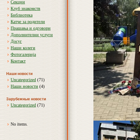
Секции
Клуб знакомств
Библиотека
Катче за родители
Прашања и одговори
Дополнителни услуги
Досуг
Наши колеги
Фотогалерија
Контакт
Наши новости
Uncategorized
(71)
Наши новости
(4)
Зарубежные новости
Uncategorized
(71)
No items.