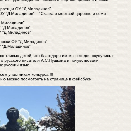
ервенџи ОУ “Д.Миладинов”
 ОУ “Д.Миладинов” – “Сказка о мертвой царевне и семи
Д.Миладинов”
 “Д.Миладинов”
У “Д.Миладинов”
аноски ОУ “Д.Миладинов”
У “Д.Миладинов”
антливых детей, что благодаря им мы сегодня окунулись в
го русского писателя А.С.Пушкина и почувствовали
ик русский язык.
ем участникам конкурса !!!
ю можно посмотреть на странице в фейсбуке