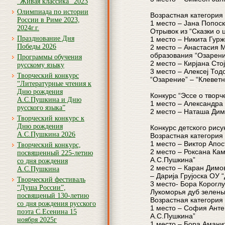
“Живая классика” 2023
Олимпиада по истории
Возрастная категория 
России в Риме 2023,
1 место – Јана Попос
2024г.г.
Отрывок из “Сказки о 
Празднование Дня
1 место – Никита Гурж
Победы 2026
2 место – Анастасия 
образования “Озарени
Программы обучения
2 место – Кирјана Сто
русскому языку
3 место – Алексеј То
Творческий конкурс
“Озарение” – “Клевет
“Литературные чтения к
Дню рождения
Конкурс “Эссе о творч
А.С.Пушкина и Дню
1 место – Александра
русского языка”
2 место – Наташа Димо
Творческий конкурс к
Дню рождения
Конкурс детского рису
А.С.Пушкина 2026
Возрастная категория 
1 место – Виктор Апос
Творческий конкурс,
2 место – Роксана Ка
посвященный 225-летию
А.С.Пушкина”
со дня рождения
2 место – Каран Димо
А.С.Пушкина
– Дарија Грујоска ОУ 
Творческий фестиваль
3 место- Бора Корогл
“Душа России”,
Лукоморья дуб зелен
посвященый 130-летию
Возрастная категория 
со дня рождения русского
1 место – София Антев
поэта С.Есенина 15
А.С.Пушкина”
ноября 2025г
1 место – Бора Амани