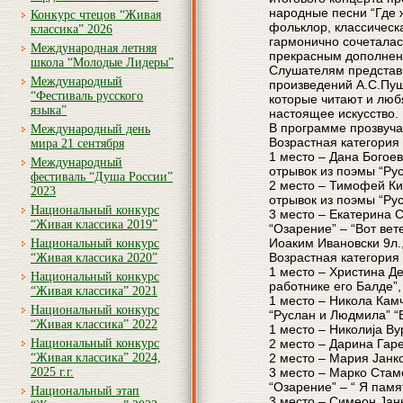
народные песни “Где 
Конкурс чтецов “Живая
фольклор, классическ
классика” 2026
гармонично сочеталас
Международная летняя
прекрасным дополнени
школа “Молодые Лидеры”
Слушателям представ
Международный
произведений А.С.Пуш
“Фестиваль русского
которые читают и люб
языка”
настоящее искусство.
В программе прозвуча
Международный день
Возрастная категория 
мира 21 сентября
1 место – Дана Богое
Международный
отрывок из поэмы “Ру
фестиваль “Душа России”
2 место – Тимофей Ки
2023
отрывок из поэмы “Ру
Национальный конкурс
3 место – Екатерина 
“Живая классика 2019”
“Озарение” – “Вот вете
Иоаким Ивановски 9л.
Национальный конкурс
Возрастная категория 
“Живая классика 2020”
1 место – Христина Де
Национальный конкурс
работнике его Балде”,
“Живая классика” 2021
1 место – Никола Кам
Национальный конкурс
“Руслан и Людмила” “В
“Живая классика” 2022
1 место – Николија В
Национальный конкурс
2 место – Дарина Гаре
“Живая классика” 2024,
2 место – Мария Јанко
2025 г.г.
3 место – Марко Стам
“Озарение” – “ Я памя
Национальный этап
3 место – Симеон Јан