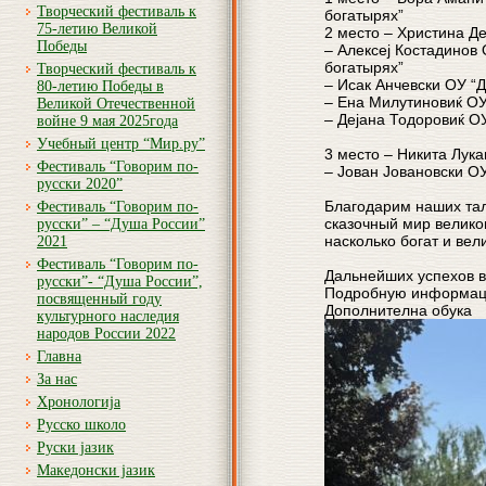
Творческий фестиваль к
богатырях”
75-летию Великой
2 место – Христина Д
Победы
– Aлексеј Костадинов
богатырях”
Творческий фестиваль к
– Исак Анчевски ОУ “
80-летию Победы в
– Ена Милутиновиќ ОУ
Великой Отечественной
– Дејана Тодоровиќ О
войне 9 мая 2025года
Учебный центр “Мир.ру”
3 место – Никита Лук
Фестиваль “Говорим по-
– Јован Јовановски О
русски 2020”
Благодарим наших тал
Фестиваль “Говорим по-
сказочный мир велико
русски” – “Душа России”
насколько богат и вел
2021
Фестиваль “Говорим по-
Дальнейших успехов вс
русски”- “Душа России”,
Подробную информаци
посвященный году
Дополнителна обука
культурного наследия
народов России 2022
Главна
За нас
Хронологија
Русско школо
Руски јазик
Македонски јазик