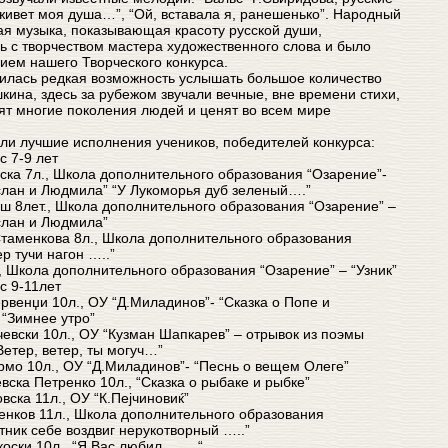
живет моя душа…”, “Ой, вставала я, ранешенько”. Народный
ая музыка, показывающая красоту русской души,
ь с творчеством мастера художественного слова и было
ем нашего Творческого конкурса.
илась редкая возможность услышать большое количество
кина, здесь за рубежом звучали вечные, вне времени стихи,
ят многие поколения людей и ценят во всем мире
ли лучшие исполнения учеников, победителей конкурса:
с 7-9 лет
вска 7л., Школа дополнительного образования “Озарение”-
слан и Людмила” “У Лукоморья дуб зеленый….”
ш 8лет., Школа дополнительного образования “Озарение” –
слан и Людмила”
Стаменкова 8л., Школа дополнительного образования
р тучи нагон …..”
, Школа дополнительного образования “Озарение” – “Узник”
с 9-11лет
рвенџи 10л., ОУ “Д.Миладинов”- “Сказка о Попе и
 “Зимнее утро”
чевски 10л., ОУ “Кузман Шапкарев” – отрывок из поэмы
етер, ветер, ты могуч…”
урмо 10л., ОУ “Д.Миладинов”- “Песнь о вещем Олеге”
вска Петренко 10л., “Сказка о рыбаке и рыбке”
вска 11л., ОУ “К.Пејчиновиќ”
енков 11л., Школа дополнительного образования
тник себе воздвиг нерукотворный …..”
коски 10л., “Я Вас любил …… “