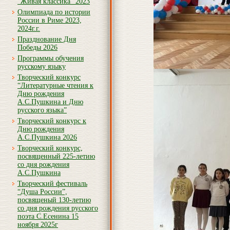
“Живая классика” 2023
Олимпиада по истории
России в Риме 2023,
2024г.г.
Празднование Дня
Победы 2026
Программы обучения
русскому языку
Творческий конкурс
“Литературные чтения к
Дню рождения
А.С.Пушкина и Дню
русского языка”
Творческий конкурс к
Дню рождения
А.С.Пушкина 2026
Творческий конкурс,
посвященный 225-летию
со дня рождения
А.С.Пушкина
Творческий фестиваль
“Душа России”,
посвященый 130-летию
со дня рождения русского
поэта С.Есенина 15
ноября 2025г