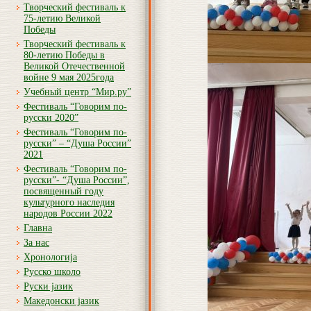
Творческий фестиваль к
75-летию Великой
Победы
Творческий фестиваль к
80-летию Победы в
Великой Отечественной
войне 9 мая 2025года
Учебный центр “Мир.ру”
Фестиваль “Говорим по-
русски 2020”
Фестиваль “Говорим по-
русски” – “Душа России”
2021
Фестиваль “Говорим по-
русски”- “Душа России”,
посвященный году
культурного наследия
народов России 2022
Главна
За нас
Хронологија
Русско школо
Руски јазик
Македонски јазик