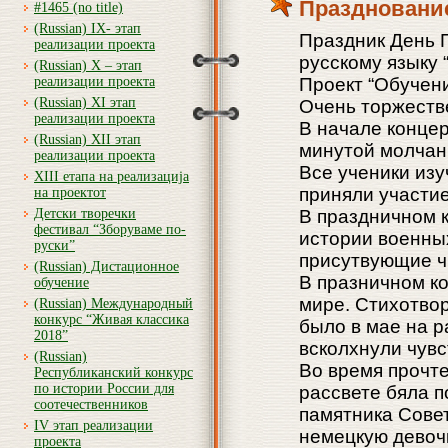
Праздновани
#1465 (no title)
(Russian) IX- этап
Праздник День 
реализации проекта
русскому языку 
(Russian) X – этап
реализации проекта
Проект “Обучени
(Russian) XI этап
Очень торжеств
реализации проекта
В начале концер
(Russian) XII этап
минутой молчан
реализации проекта
Все ученики изу
XIII етапа на реализација
приняли участие
на проектот
Детски творечки
В праздничном 
фестивал “Зборуваме по-
истории военны
руски”
присутвующие ч
(Russian) Дистационное
В празничном ко
обучение
мире. Стихотвор
(Russian) Международный
конкурс “Живая классика
было в мае на р
2018”
всколхнули чув
(Russian)
Во время прочте
Республиканский конкурс
по истории России для
рассвете бяла п
соотечественников
памятника Сове
IV этап реализации
немецкую девочк
проекта