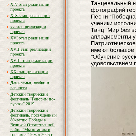
Танцевальный н
XIV этап реализации
фотографий гер
проекта
XIX-этап реализации
Песни “Победная
проекта
ученики исполни
xv этап реализации
Танц “Мир без в
проекта
аплодисменты у
XVI этап реализации
Патриотическое 
проекта
имеют большое 
XVII этап реализации
проекта
“Обучение русск
XVIII этап реализации
удовольствием 
проекта
XX этап реализации
проекта
День семьи, любви и
верности
Детский творческий
фестиваль “Говорим по-
русски” 2019
Детский творческий
фестиваль, посвященный
80-летию Победы в
Великой Отечественной
войне “Мы помним и
гордимся” 9 мая 2025 г.