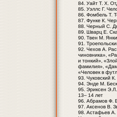
84. Уайт Т. Х. 
85. Уэллс Г. Че
86. Фомбель Т. 
87. Функе К. Че
88. Черный С. Д
89. Шварц Е. Ск
90. Твен М. Янк
91. Троепольски
92. Чехов А. Ра
чиновника», «Р
и тонкий», «Зло
фамилия», «Дам
«Человек в фут
93. Чуковский К
94. Энде М. Бес
95. Эриксен Э.Л
13– 14 лет
96. Абрамов Ф. 
97. Аксенов В. 
98. Астафьев А.