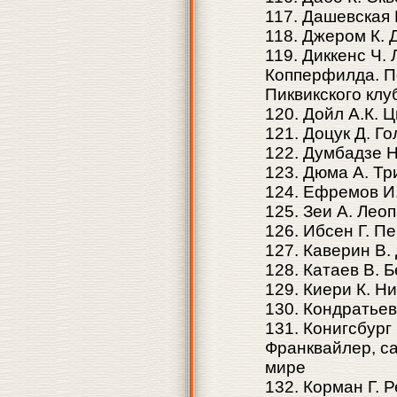
117. Дашевская 
118. Джером К. 
119. Диккенс Ч.
Копперфилда. П
Пиквикского кл
120. Дойл А.К. 
121. Доцук Д. Го
122. Думбадзе Н
123. Дюма А. Тр
124. Ефремов И
125. Зеи А. Лео
126. Ибсен Г. П
127. Каверин В.
128. Катаев В. 
129. Киери К. Н
130. Кондратьев
131. Конигсбург
Франквайлер, са
мире
132. Корман Г. 