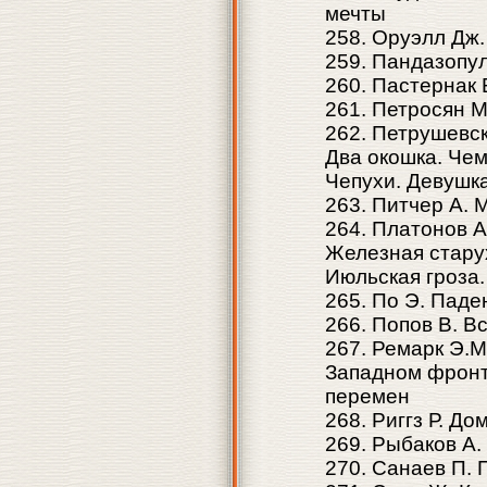
мечты
258. Оруэлл Дж.
259. Пандазопул
260. Пастернак 
261. Петросян М
262. Петрушевска
Два окошка. Че
Чепухи. Девушка
263. Питчер А. 
264. Платонов А
Железная стару
Июльская гроза
265. По Э. Пад
266. Попов В. В
267. Ремарк Э.М
Западном фронт
перемен
268. Риггз Р. Д
269. Рыбаков А.
270. Санаев П. 