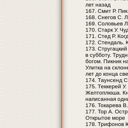
лет назад
167. Смит Р. Пик
168. Снегов С. 
169. Соловьев 
170. Старк У. Чу
171. Стед Р. Ко
172. Стендаль. 
173. Стругацкий
в субботу. Труд
богом. Пикник 
Улитка на склон
лет до конца св
174. Таунсенд 
175. Теккерей У
Желтоплюша. Кн
написанная одн
176. Токарева В
177. Тор А. Ост
Открытое море
178. Трифонов 