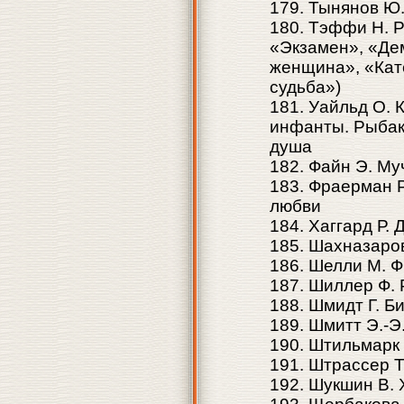
179. Тынянов Ю
180. Тэффи Н. Р
«Экзамен», «Де
женщина», «Кат
судьба»)
181. Уайльд О.
инфанты. Рыбак
душа
182. Файн Э. М
183. Фраерман Р
любви
184. Хаггард Р.
185. Шахназаров
186. Шелли М. 
187. Шиллер Ф.
188. Шмидт Г. Б
189. Шмитт Э.-Э
190. Штильмарк 
191. Штрассер Т
192. Шукшин В.