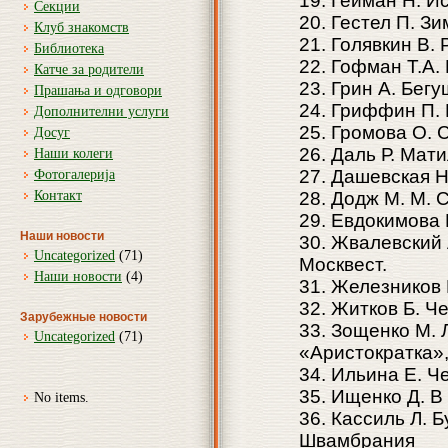
19. Гейман Н. И
Секции
20. Гестел П. Зи
Клуб знакомств
21. Голявкин В.
Библиотека
22. Гофман Т.А.
Катче за родители
23. Грин А. Бег
Прашања и одговори
24. Гриффин П.
Дополнителни услуги
25. Громова О.
Досуг
26. Даль Р. Мат
Наши колеги
27. Дашевская Н
Фотогалерија
Контакт
28. Додж М. М. 
29. Евдокимова 
Наши новости
30. Жвалевский 
Uncategorized
(71)
Москвест.
Наши новости
(4)
31. Железников 
32. Житков Б. Ч
Зарубежные новости
33. Зощенко М. 
Uncategorized
(71)
«Аристократка»
34. Ильина Е. Ч
35. Ищенко Д. В
No items.
36. Кассиль Л. 
Швамбрания