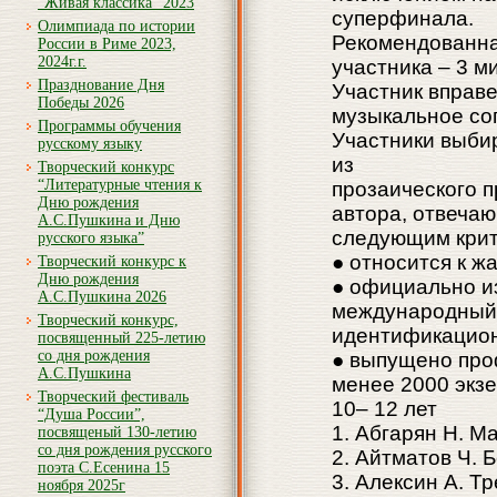
“Живая классика” 2023
суперфинала.
Олимпиада по истории
Рекомендованна
России в Риме 2023,
2024г.г.
участника – 3 м
Празднование Дня
Участник вправе
Победы 2026
музыкальное со
Программы обучения
Участники выби
русскому языку
из
Творческий конкурс
“Литературные чтения к
прозаического п
Дню рождения
автора, отвеча
А.С.Пушкина и Дню
следующим крит
русского языка”
● относится к ж
Творческий конкурс к
Дню рождения
● официально из
А.С.Пушкина 2026
международный
Творческий конкурс,
идентификацион
посвященный 225-летию
со дня рождения
● выпущено про
А.С.Пушкина
менее 2000 экз
Творческий фестиваль
10– 12 лет
“Душа России”,
1. Абгарян Н. М
посвященый 130-летию
со дня рождения русского
2. Айтматов Ч. 
поэта С.Есенина 15
3. Алексин А. Т
ноября 2025г