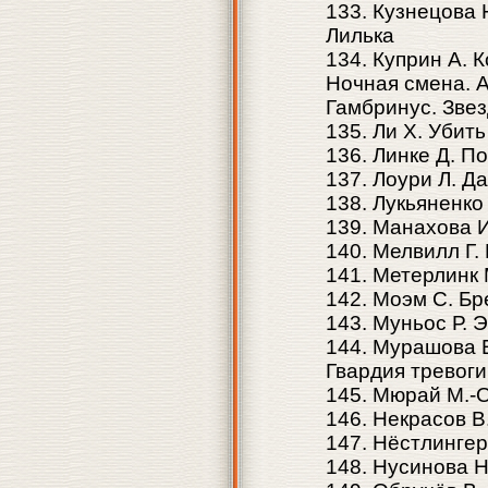
133. Кузнецова 
Лилька
134. Куприн А. 
Ночная смена. Al
Гамбринус. Зве
135. Ли Х. Убит
136. Линке Д. П
137. Лоури Л. 
138. Лукьяненко
139. Манахова 
140. Мелвилл Г.
141. Метерлинк 
142. Моэм С. Бр
143. Муньос Р. 
144. Мурашова Е
Гвардия тревоги
145. Мюрай М.-О
146. Некрасов В
147. Нёстлингер
148. Нусинова Н