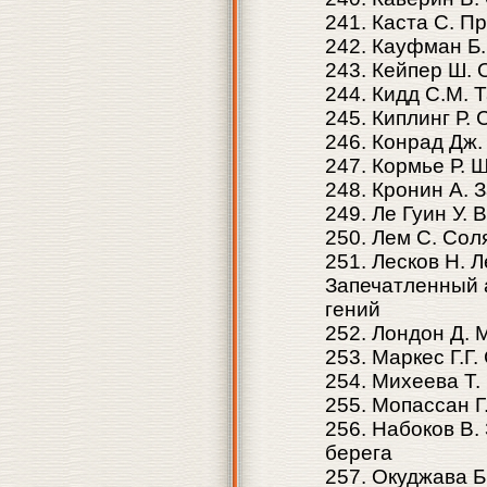
241. Каста С. П
242. Кауфман Б.
243. Кейпер Ш.
244. Кидд С.М. 
245. Киплинг Р.
246. Конрад Дж
247. Кормье Р. 
248. Кронин А. 
249. Ле Гуин У.
250. Лем С. Сол
251. Лесков Н. 
Запечатленный 
гений
252. Лондон Д.
253. Маркес Г.Г
254. Михеева Т.
255. Мопассан Г
256. Набоков В.
берега
257. Окуджава 