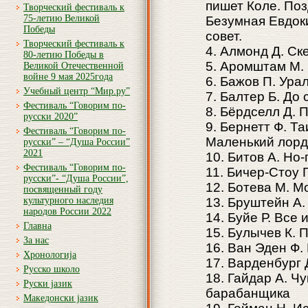
пишет Коле. Поз
Творческий фестиваль к
75-летию Великой
Безумная Евдок
Победы
совет.
Творческий фестиваль к
4. Алмонд Д. Ск
80-летию Победы в
5. Аромштам М.
Великой Отечественной
войне 9 мая 2025года
6. Бажов П. Ура
Учебный центр “Мир.ру”
7. Балтер Б. До
Фестиваль “Говорим по-
8. Бёрдселл Д. 
русски 2020”
9. Бернетт Ф. Т
Фестиваль “Говорим по-
Маленький лорд
русски” – “Душа России”
2021
10. Битов А. Но
Фестиваль “Говорим по-
11. Бичер-Стоу 
русски”- “Душа России”,
12. Ботева М. 
посвященный году
культурного наследия
13. Бруштейн А.
народов России 2022
14. Буйе Р. Все
Главна
15. Булычев К.
За нас
16. Ван Эден Ф
Хронологија
17. Варденбург 
Русско школо
18. Гайдар А. Ч
Руски јазик
барабанщика
Македонски јазик