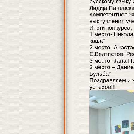
русскому языку 
Лидија Паневска
Компетентное ж
выступления уч
Итоги конкурса:
1 место- Никола
каша”
2 место- Анаст
Е.Велтистов “Ре
3 место- Јана П
3 место – Дание
Бульба”
Поздравляем и 
успехов!!!