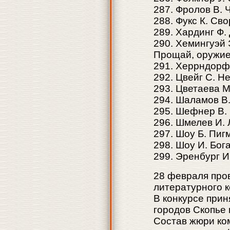
287. Фролов В. 
288. Фукс К. Св
289. Хардинг Ф.
290. Хемингуэй 
Прощай, оружие
291. Херрндорф 
292. Цвейг С. Н
293. Цветаева М
294. Шаламов В
295. Шефнер В.
296. Шмелев И. 
297. Шоу Б. Пиг
298. Шоу И. Бог
299. Эренбург И
28 февраля про
литературного к
В конкурсе прин
городов Скопье 
Состав жюри ко