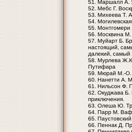
51. Маршалл А. 
52. Мебс Г. Вос
53. Михеева Т. 
54. Могилевская
55. Монтгомери
56. Москвина М.
57. Муйарт Б. Б
настоящий, сам
далекий, самый
58. Мурлева Ж.К
Путифара
59. Мюрай М.-О
60. Нанетти А.
61. Нильсон Ф.
62. Окуджава Б.
приключения.
63. Олеша Ю. Тр
64. Парр М. Ва
65. Паустовский
66. Пеннак Д. 
67. Пеннипакер 