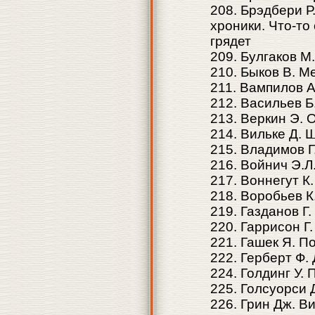
208. Брэдбери Р
хроники. Что-то
грядет
209. Булгаков М
210. Быков В. М
211. Вампилов 
212. Васильев Б
213. Веркин Э. 
214. Вильке Д. 
215. Владимов Г
216. Войнич Э.Л
217. Воннегут К
218. Воробьев К
219. Газданов Г.
220. Гаррисон Г
221. Гашек Я. 
222. Герберт Ф.
224. Голдинг У.
225. Голсуорси 
226. Грин Дж. В