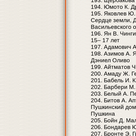
193. Щербакова 
194. Юмото К. Д
195. Яковлев Ю.
Сердце земли, Д
Васильевского 
196. Ян В. Чинг
15– 17 лет
197. Адамович А
198. Азимов А. 
Дэниел Оливо
199. Айтматов Ч
200. Амаду Ж. 
201. Бабель И. 
202. Барбери М.
203. Белый А. П
204. Битов А. А
Пушкинский дом
Пушкина
205. Бойн Д. Ма
206. Бондарев Ю
207. Бронте Э. 