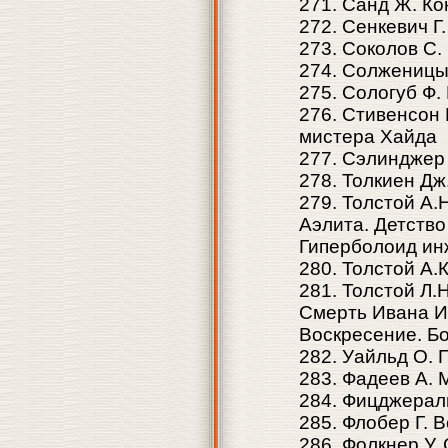
271. Санд Ж. Ко
272. Сенкевич Г
273. Соколов С.
274. Солженицын
275. Сологуб Ф.
276. Стивенсон 
мистера Хайда
277. Сэлинджер 
278. Толкиен Дж.
279. Толстой А.
Аэлита. Детство
Гиперболоид ин
280. Толстой А.
281. Толстой Л.
Смерть Ивана И
Воскресение. Бо
282. Уайльд О. 
283. Фадеев А. 
284. Фицджерал
285. Флобер Г. 
286. Фолкнер У. 