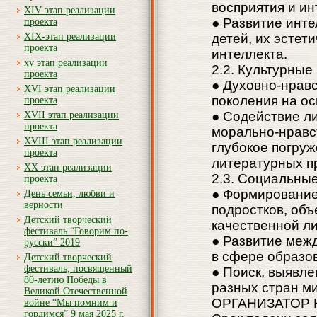
восприятия и ин
XIV этап реализации
● Развитие инте
проекта
XIX-этап реализации
детей, их эстет
проекта
интеллекта.
xv этап реализации
2.2. Культурные
проекта
● Духовно-нрав
XVI этап реализации
поколения на ос
проекта
● Содействие л
XVII этап реализации
проекта
морально-нравс
XVIII этап реализации
глубокое погруж
проекта
литературных п
XX этап реализации
2.3. Социальны
проекта
● Формирование
День семьи, любви и
верности
подростков, об
Детский творческий
качественной л
фестиваль “Говорим по-
● Развитие меж
русски” 2019
в сфере образов
Детский творческий
фестиваль, посвященный
● Поиск, выявле
80-летию Победы в
разных стран м
Великой Отечественной
ОРГАНИЗАТОР К
войне “Мы помним и
гордимся” 9 мая 2025 г.