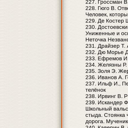
227. Гроссман В
228. Гюго В. О
Человек, которы
229. Де Костер 
230. Достоевски
Униженные и ос
Неточка Незван
231. Драйзер Т.
232. Дю Морье Д
233. Ефремов И
234. Желязны Р
235. Золя Э. Же
236. Иванов А. 
237. Ильф И., П
телёнок
238. Ирвинг В. 
239. Искандер Ф
Школьный вальс
стыда. Стоянка 
дорога. Мученик
240. Каверин В.