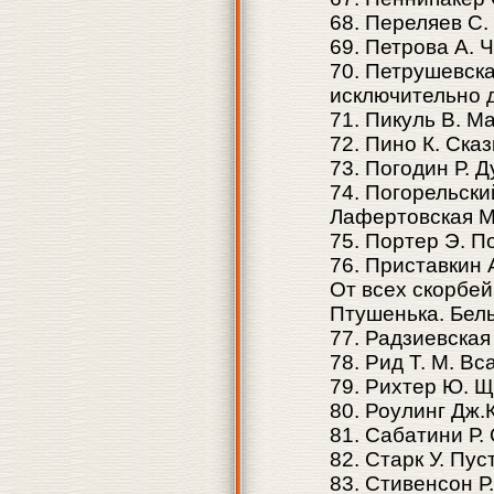
68. Переляев С.
69. Петрова А. 
70. Петрушевска
исключительно 
71. Пикуль В. М
72. Пино К. Сказ
73. Погодин Р. 
74. Погорельски
Лафертовская 
75. Портер Э. 
76. Приставкин 
От всех скорбей
Птушенька. Белы
77. Радзиевская
78. Рид Т. М. Вс
79. Рихтер Ю. Щ
80. Роулинг Дж.
81. Сабатини Р.
82. Старк У. Пу
83. Стивенсон Р