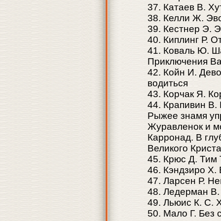
37. Катаев В. Ху
38. Келли Ж. Э
39. Кестнер Э. 
40. Киплинг Р. 
41. Коваль Ю. 
Приключения Ва
42. Койн И. Дев
водиться
43. Корчак Я. 
44. Крапивин В.
Рыжее знамя уп
Журавленок и м
Карронад. В глу
Великого Криста
45. Крюс Д. Тим
46. Кэндзиро Х.
47. Ларсен Р. Н
48. Ледерман В
49. Льюис К. С.
50. Мало Г. Без