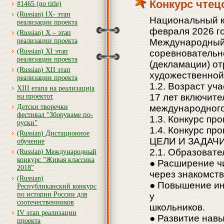
Конкурс чтец
#1465 (no title)
(Russian) IX- этап
Национальный к
реализации проекта
февраля 2026 го
(Russian) X – этап
реализации проекта
Международный 
(Russian) XI этап
соревновательн
реализации проекта
(декламации) от
(Russian) XII этап
художественной
реализации проекта
1.2. Возраст уча
XIII етапа на реализација
17 лет включит
на проектот
Детски творечки
международного 
фестивал “Зборуваме по-
1.3. Конкурс пр
руски”
1.4. Конкурс пр
(Russian) Дистационное
ЦЕЛИ И ЗАДАЧ
обучение
2.1. Образовате
(Russian) Международный
конкурс “Живая классика
● Расширение чи
2018”
через знакомств
(Russian)
● Повышение инт
Республиканский конкурс
по истории России для
у
соотечественников
школьников.
IV этап реализации
● Развитие навы
проекта