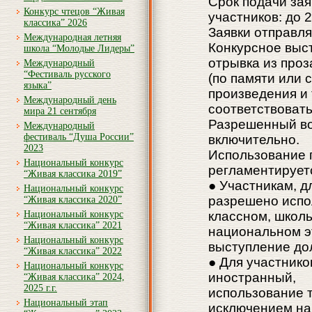
Срок подачи зая
Конкурс чтецов “Живая
участников: до 2
классика” 2026
Заявки отправля
Международная летняя
Конкурсное выс
школа “Молодые Лидеры”
отрывка из проз
Международный
“Фестиваль русского
(по памяти или 
языка”
произведения и
Международный день
соответствоват
мира 21 сентября
Разрешенный воз
Международный
фестиваль “Душа России”
включительно.
2023
Использование п
Национальный конкурс
регламентирует
“Живая классика 2019”
● Участникам, д
Национальный конкурс
разрешено испол
“Живая классика 2020”
Национальный конкурс
классном, школ
“Живая классика” 2021
национальном э
Национальный конкурс
выступление до
“Живая классика” 2022
● Для участнико
Национальный конкурс
иностранный,
“Живая классика” 2024,
2025 г.г.
использование те
Национальный этап
исключением на