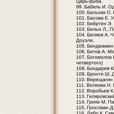
Царь-рыба.
99. Бабель И. О
100. Бальзак О.
101. Басова Е.
102. Бейртен Э.
103. Белых Л., 
104. Беляев А.
Доуэля.
105. Бенджамин 
106. Битов А. М
107. Богомолов 
четвертого)
108. Бондарев Ю
109. Бронте Ш.
110. Верещагин
111. Волкова Н.
112. Воробьев К
113. Гиляровски
114. Грипе М. П
115. Гроссман Д
116. Дабо К. Ск