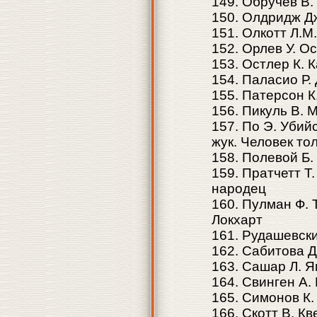
149. Обручёв В.
150. Олдридж Д
151. Олкотт Л.
152. Орлев У. О
153. Остлер К. 
154. Паласио Р.
155. Патерсон К
156. Пикуль В. 
157. По Э. Убий
жук. Человек то
158. Полевой Б.
159. Пратчетт Т
народец
160. Пулман Ф.
Локхарт
161. Рудашевски
162. Сабитова Д
163. Сашар Л. Я
164. Свинген А.
165. Симонов К
166. Скотт В. К